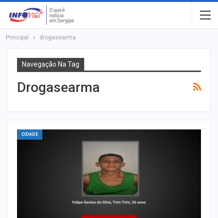
Principal
drogasearma
Navegação Na Tag
Drogasearma
CIDADE