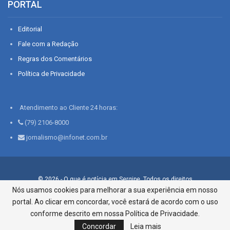
PORTAL
Editorial
Fale com a Redação
Regras dos Comentários
Política de Privacidade
Atendimento ao Cliente 24 horas:
(79) 2106-8000
jornalismo@infonet.com.br
© 2026 - O que é notícia em Sergipe. Todos os direitos
reservados.
Nós usamos cookies para melhorar a sua experiência em nosso
portal. Ao clicar em concordar, você estará de acordo com o uso
Infonet - Rua Monsenhor Silveira 276, Bairro São José |
Aracaju-SE, CEP 49015-030, Fone: 79.2106.8000 - CI Centro de
conforme descrito em nossa Política de Privacidade.
Informações LTDA
Concordar
Leia mais