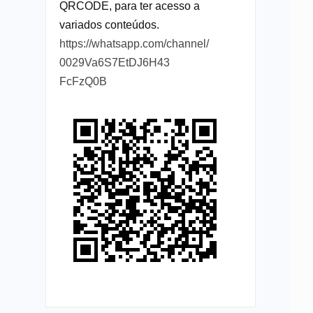
QRCODE, para ter acesso a
variados conteúdos.
https://whatsapp.com/channel/
0029Va6S7EtDJ6H43
FcFzQ0B