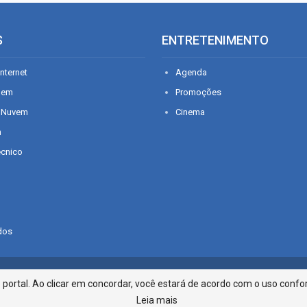
S
ENTRETENIMENTO
nternet
Agenda
gem
Promoções
 Nuvem
Cinema
n
écnico
dos
Infonet - Rua Monsenhor Silveira 2
ortal. Ao clicar em concordar, você estará de acordo com o uso confor
Leia mais