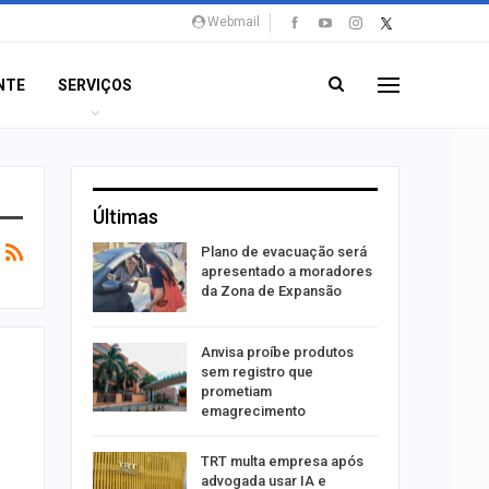
Webmail
NTE
SERVIÇOS
Últimas
stiga
Plano de evacuação será
tou casal
apresentado a moradores
da Zona de Expansão
aninha
Anvisa proíbe produtos
com
sem registro que
 3 mil
prometiam
emagrecimento
tabaiana
TRT multa empresa após
o em
advogada usar IA e