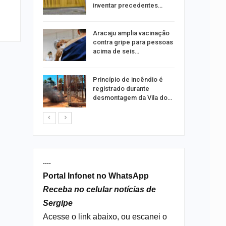
ia dos…
inventar precedentes…
traz a
Aracaju amplia vacinação
contra gripe para pessoas
acima de seis…
rca de 104
Princípio de incêndio é
oas
registrado durante
rar…
desmontagem da Vila do…
----
Portal Infonet no WhatsApp
Receba no celular notícias de
Sergipe
Acesse o link abaixo, ou escanei o