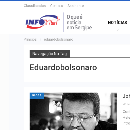
Classificados
Contato
Assinante
NOTÍCIAS
Principal
eduardobolsonaro
Navegação Na Tag
Eduardobolsonaro
Jo
BLOGS
20 ou
Cont
Hele
intr