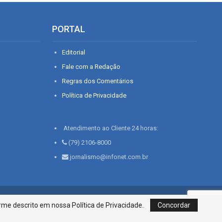
PORTAL
Editorial
Fale com a Redação
Regras dos Comentários
Política de Privacidade
Atendimento ao Cliente 24 horas:
(79) 2106-8000
jornalismo@infonet.com.br
76, Bairro São José | Aracaju-SE, CEP 49015-030, Fone: 79.2106.8000 - CI
me descrito em nossa Política de Privacidade.
Concordar
Centro de Informações LTDA