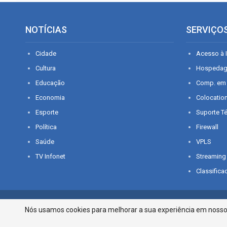
NOTÍCIAS
SERVIÇO
Cidade
Acesso à I
Cultura
Hospeda
Educação
Comp. em
Economia
Colocatio
Esporte
Suporte T
Política
Firewall
Saúde
VPLS
TV Infonet
Streaming
Classifica
© 2026 - O que é notícia em Sergipe. Todos os direitos reservados.
Nós usamos cookies para melhorar a sua experiência em nosso p