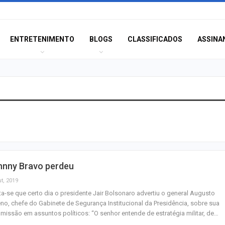
ENTRETENIMENTO
BLOGS
CLASSIFICADOS
ASSINA
Polícia Civil inve
acidente que ma
na BR-235 em…
Câmara de Itabai
hnny Bravo perdeu
abre concurso 
salários de até R$
t, 2019
a-se que certo dia o presidente Jair Bolsonaro advertiu o general Augusto
no, chefe do Gabinete de Segurança Institucional da Presidência, sobre sua
Filarmônica de I
omissão em assuntos políticos: “O senhor entende de estratégia militar, de…
realiza concert