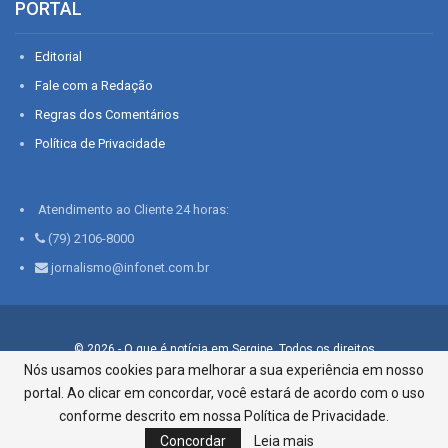
PORTAL
Editorial
Fale com a Redação
Regras dos Comentários
Política de Privacidade
Atendimento ao Cliente 24 horas:
(79) 2106-8000
jornalismo@infonet.com.br
© 2026 - O que é notícia em Sergipe. Todos os direitos
reservados.
Nós usamos cookies para melhorar a sua experiência em nosso
portal. Ao clicar em concordar, você estará de acordo com o uso
Infonet - Rua Monsenhor Silveira 276, Bairro São José |
Aracaju-SE, CEP 49015-030, Fone: 79.2106.8000 - CI Centro de
conforme descrito em nossa Política de Privacidade.
Informações LTDA
Concordar
Leia mais