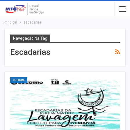
Principal
escadarias
Navegação Na Tag
Escadarias
CULTURA