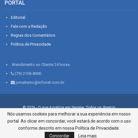
PORTAL
Editorial
Fale com a Redação
Regras dos Comentários
Política de Privacidade
Atendimento ao Cliente 24 horas:
(79) 2106-8000
jornalismo@infonet.com.br
© 2026 - O que é notícia em Sergipe. Todos os direitos
reservados.
Nós usamos cookies para melhorar a sua experiência em nosso
portal. Ao clicar em concordar, você estará de acordo com o uso
Infonet - Rua Monsenhor Silveira 276, Bairro São José |
Aracaju-SE, CEP 49015-030, Fone: 79.2106.8000 - CI Centro de
conforme descrito em nossa Política de Privacidade.
Informações LTDA
Concordar
Leia mais