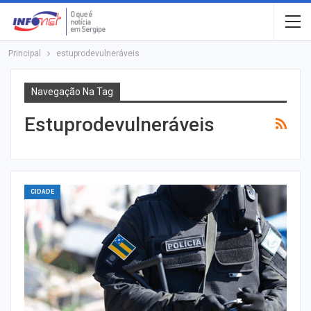
Principal
estuprodevulneráveis
Navegação Na Tag
Estuprodevulneráveis
CIDADE