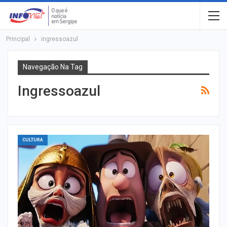
Principal
ingressoazul
Navegação Na Tag
Ingressoazul
CULTURA