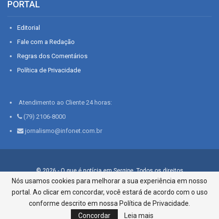
PORTAL
Editorial
Fale com a Redação
Regras dos Comentários
Política de Privacidade
Atendimento ao Cliente 24 horas:
(79) 2106-8000
jornalismo@infonet.com.br
© 2026 - O que é notícia em Sergipe. Todos os direitos
reservados.
Nós usamos cookies para melhorar a sua experiência em nosso
portal. Ao clicar em concordar, você estará de acordo com o uso
Infonet - Rua Monsenhor Silveira 276, Bairro São José |
Aracaju-SE, CEP 49015-030, Fone: 79.2106.8000 - CI Centro de
conforme descrito em nossa Política de Privacidade.
Informações LTDA
Concordar
Leia mais