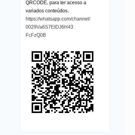
QRCODE, para ter acesso a
variados conteúdos.
https://whatsapp.com/channel/
0029Va6S7EtDJ6H43
FcFzQ0B