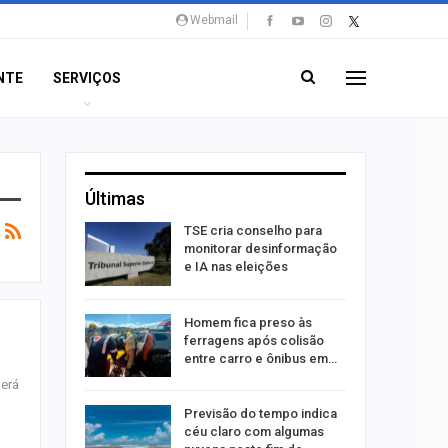
Webmail
NTE
SERVIÇOS
Últimas
TSE cria conselho para
estupro de
monitorar desinformação
rgipe
e IA nas eleições
os pais
Homem fica preso às
o
ferragens após colisão
pping
entre carro e ônibus em…
derá
a
Previsão do tempo indica
s:
céu claro com algumas
ia