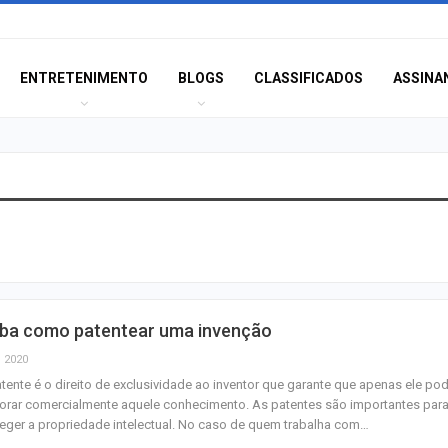
ENTRETENIMENTO
BLOGS
CLASSIFICADOS
ASSINA
Homem é preso
investigado por 
vulnerável em Se
Fim de semana d
iba como patentear uma invenção
tem programaçã
especial no Sho
, 2020
Prêmio
tente é o direito de exclusividade ao inventor que garante que apenas ele po
orar comercialmente aquele conhecimento. As patentes são importantes par
Caso Flávia Barro
eger a propriedade intelectual. No caso de quem trabalha com…
primeira audiênc