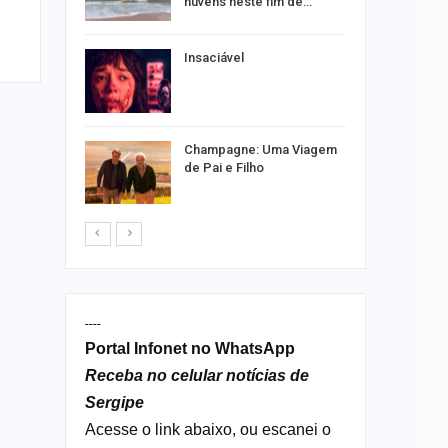
nuvens neste fim de…
sexta em…
Insaciável
os alteram
acaju
Champagne: Uma Viagem
 vagas de
de Pai e Filho
caju
----
Portal Infonet no WhatsApp
Receba no celular notícias de
Sergipe
Acesse o link abaixo, ou escanei o