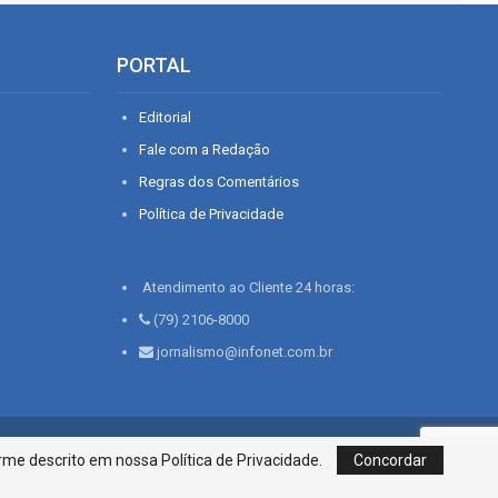
PORTAL
Editorial
Fale com a Redação
Regras dos Comentários
Política de Privacidade
Atendimento ao Cliente 24 horas:
(79) 2106-8000
jornalismo@infonet.com.br
76, Bairro São José | Aracaju-SE, CEP 49015-030, Fone: 79.2106.8000 - CI
me descrito em nossa Política de Privacidade.
Concordar
Centro de Informações LTDA