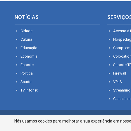
NOTÍCIAS
SERVIÇO
Cidade
Acesso à I
Cultura
Hospeda
Educação
Comp. em
Economia
Colocatio
Esporte
Suporte T
Política
Firewall
Saúde
VPLS
TV Infonet
Streaming
Classifica
© 2026 - O que é notícia em Sergipe. Todos os direitos reservados.
Nós usamos cookies para melhorar a sua experiência em nosso p