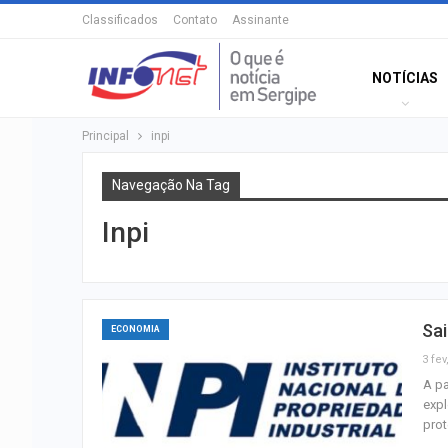
Classificados
Contato
Assinante
NOTÍCIAS
Principal
inpi
Navegação Na Tag
Inpi
Sa
ECONOMIA
3 fev
A pa
expl
prot