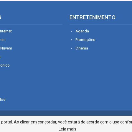
S
ENTRETENIMENTO
nternet
Agenda
gem
Promoções
 Nuvem
Cinema
n
écnico
dos
Infonet - Rua Monsenhor Silveira 2
ortal. Ao clicar em concordar, você estará de acordo com o uso confor
Leia mais