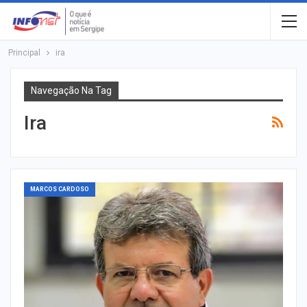
Principal
ira
Navegação Na Tag
Ira
MARCOS CARDOSO