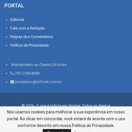
PORTAL
Editorial
Fale com a Redação
Regras dos Comentários
Política de Privacidade
Atendimento ao Cliente 24 horas:
(79) 2106-8000
jornalismo@infonet.com.br
© 2026 - O que é notícia em Sergipe. Todos os direitos
reservados.
Nós usamos cookies para melhorar a sua experiência em nosso
portal. Ao clicar em concordar, você estará de acordo com o uso
Infonet - Rua Monsenhor Silveira 276, Bairro São José |
Aracaju-SE, CEP 49015-030, Fone: 79.2106.8000 - CI Centro de
conforme descrito em nossa Política de Privacidade.
Informações LTDA