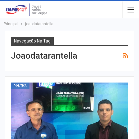
Principal
joaodatarantella
Navegação Na Tag
Joaodatarantella
POLÍTICA