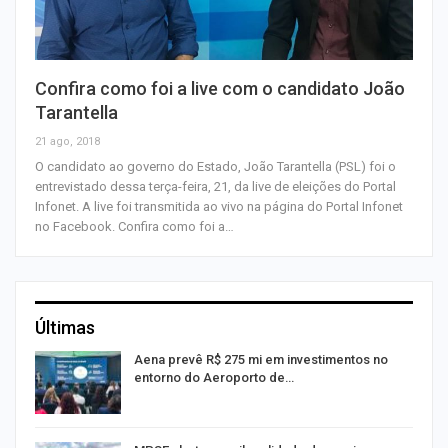
Confira como foi a live com o candidato João
Tarantella
21 ago, 2018
O candidato ao governo do Estado, João Tarantella (PSL) foi o
entrevistado dessa terça-feira, 21, da live de eleições do Portal
Infonet. A live foi transmitida ao vivo na página do Portal Infonet
no Facebook. Confira como foi a…
Últimas
Aena prevê R$ 275 mi em investimentos no
entorno do Aeroporto de…