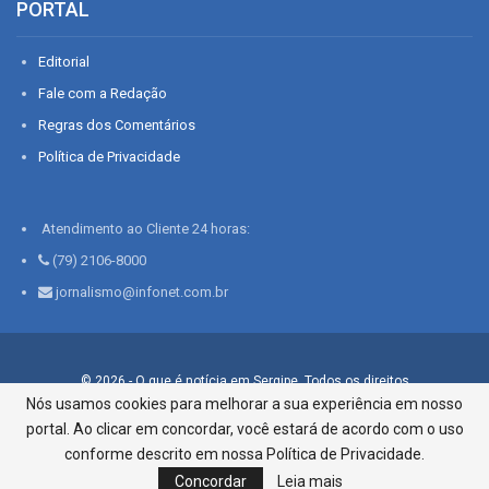
PORTAL
Editorial
Fale com a Redação
Regras dos Comentários
Política de Privacidade
Atendimento ao Cliente 24 horas:
(79) 2106-8000
jornalismo@infonet.com.br
© 2026 - O que é notícia em Sergipe. Todos os direitos
reservados.
Nós usamos cookies para melhorar a sua experiência em nosso
portal. Ao clicar em concordar, você estará de acordo com o uso
Infonet - Rua Monsenhor Silveira 276, Bairro São José |
Aracaju-SE, CEP 49015-030, Fone: 79.2106.8000 - CI Centro de
conforme descrito em nossa Política de Privacidade.
Informações LTDA
Concordar
Leia mais