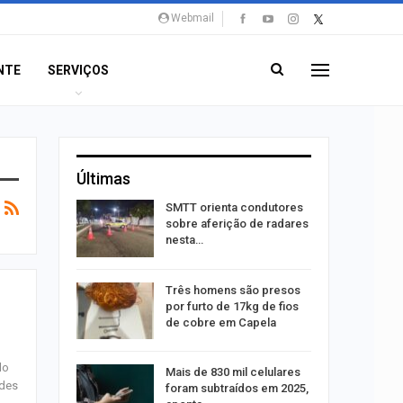
Webmail
NTE
SERVIÇOS
Últimas
stam por
SMTT orienta condutores
queiam
sobre aferição de radares
rro
nesta…
recebe
Três homens são presos
o projeto
por furto de 17kg de fios
de cobre em Capela
do
alhães é
Mais de 830 mil celulares
edes
o na Praia
foram subtraídos em 2025,