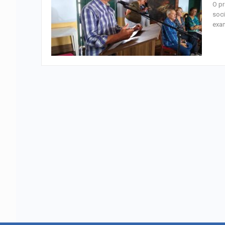
O pr
soci
exam