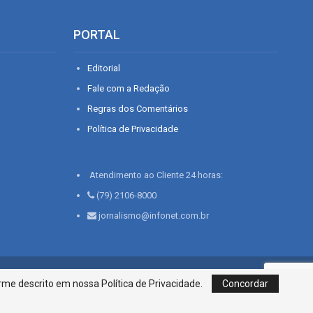
PORTAL
Editorial
Fale com a Redação
Regras dos Comentários
Política de Privacidade
Atendimento ao Cliente 24 horas:
(79) 2106-8000
jornalismo@infonet.com.br
76, Bairro São José | Aracaju-SE, CEP 49015-030, Fone: 79.2106.8000 - CI
me descrito em nossa Política de Privacidade.
Concordar
Centro de Informações LTDA