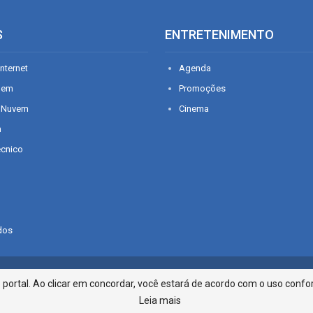
S
ENTRETENIMENTO
nternet
Agenda
gem
Promoções
 Nuvem
Cinema
n
écnico
dos
Infonet - Rua Monsenhor Silveira 2
ortal. Ao clicar em concordar, você estará de acordo com o uso confor
Leia mais