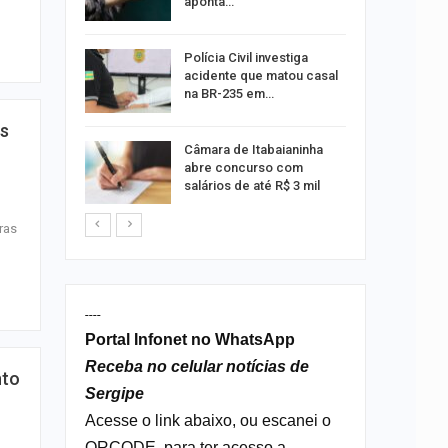
aponta…
 exame de
Polícia Civil investiga
português
acidente que matou casal
na BR-235 em…
is
s morre
Câmara de Itabaianinha
nto na SE-
abre concurso com
salários de até R$ 3 mil
ras
----
Portal Infonet no WhatsApp
Receba no celular notícias de
nto
Sergipe
Acesse o link abaixo, ou escanei o
QRCODE, para ter acesso a