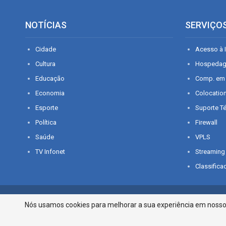
NOTÍCIAS
SERVIÇO
Cidade
Acesso à I
Cultura
Hospeda
Educação
Comp. em
Economia
Colocatio
Esporte
Suporte T
Política
Firewall
Saúde
VPLS
TV Infonet
Streaming
Classifica
© 2026 - O que é notícia em Sergipe. Todos os direitos reservados.
Nós usamos cookies para melhorar a sua experiência em nosso p