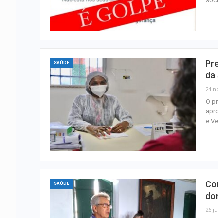
soci
Pre
SAÚDE
da
24 n
O pr
apro
e V
Com
SAÚDE
dom
26 ju