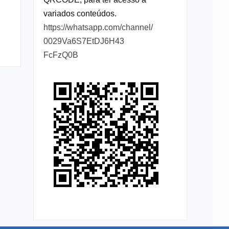
variados conteúdos.
https://whatsapp.com/channel/
0029Va6S7EtDJ6H43
FcFzQ0B