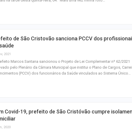
ais na tarde desta quinta-feira, 04. “Mais uma vez minha foto…
do Saco
Inscrições para
proficiência em 
terminam nesta…
feito de São Cristovão sanciona PCCV dos profissiona
Idosa de 82 ano
 saúde
após atropelame
ov, 2021
065 em São…
efeito Marcos Santana sancionou o Projeto de Lei Complementar nº 62/2021
vado pelo Plenário da Câmara Municipal que institui o Plano de Cargos, Carrei
encimentos (PCCV) dos funcionários da Saúde vinculados ao Sistema Único…
 Covid-19, prefeito de São Cristóvão cumpre isolame
iciliar
n, 2020