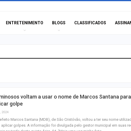
ENTRETENIMENTO
BLOGS
CLASSIFICADOS
ASSINA
Moradores prote
melhorias e blo
rodovia em Soco
Bairro América 
iminosos voltam a usar o nome de Marcos Santana para
décima edição d
icar golpe
‘Tamo…
, 2024
efeito Marcos Santana (MDB), de São Cristóvão, voltou a ter seu nome utiliza
Pinguim-de-mag
 aplicar golpes. A informação foi divulgada pelo gestor municipal em suas r
encontrado mort