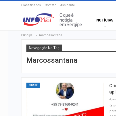
Classificados
Contato
Assinante
NOTÍCIAS
Principal
marcossantana
Navegação Na Tag
Marcossantana
Cr
CIDADE
apl
4 jan
O pr
para