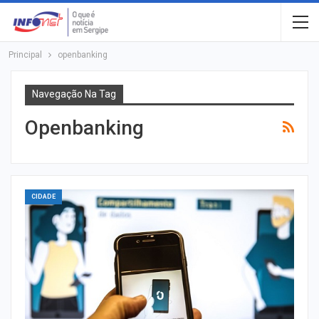
Principal
openbanking
Navegação Na Tag
Openbanking
CIDADE