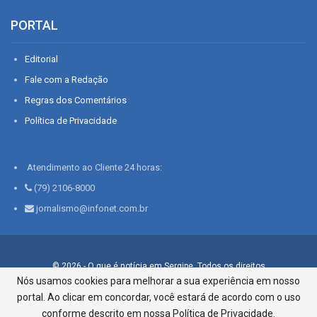
PORTAL
Editorial
Fale com a Redação
Regras dos Comentários
Política de Privacidade
Atendimento ao Cliente 24 horas:
(79) 2106-8000
jornalismo@infonet.com.br
© 2026 - O que é notícia em Sergipe. Todos os direitos
reservados.
Nós usamos cookies para melhorar a sua experiência em nosso
portal. Ao clicar em concordar, você estará de acordo com o uso
Infonet - Rua Monsenhor Silveira 276, Bairro São José |
Aracaju-SE, CEP 49015-030, Fone: 79.2106.8000 - CI Centro de
conforme descrito em nossa Política de Privacidade.