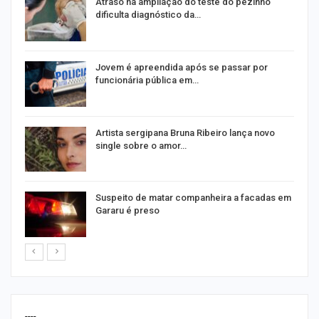
Atraso na ampliação do teste do pezinho
dificulta diagnóstico da…
na
Jovem é apreendida após se passar por
funcionária pública em…
s
Artista sergipana Bruna Ribeiro lança novo
single sobre o amor…
Suspeito de matar companheira a facadas em
Gararu é preso
----