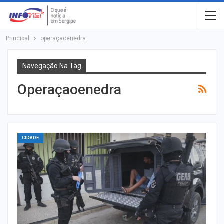
Principal
operaçaoenedra
Navegação Na Tag
Operaçaoenedra
CIDADE