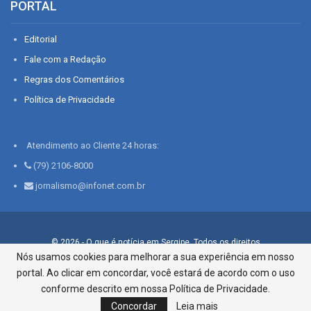
PORTAL
Editorial
Fale com a Redação
Regras dos Comentários
Política de Privacidade
Atendimento ao Cliente 24 horas:
(79) 2106-8000
jornalismo@infonet.com.br
© 2026 - O que é notícia em Sergipe. Todos os direitos
reservados.
Nós usamos cookies para melhorar a sua experiência em nosso
portal. Ao clicar em concordar, você estará de acordo com o uso
Infonet - Rua Monsenhor Silveira 276, Bairro São José |
Aracaju-SE, CEP 49015-030, Fone: 79.2106.8000 - CI Centro de
conforme descrito em nossa Política de Privacidade.
Informações LTDA
Concordar
Leia mais