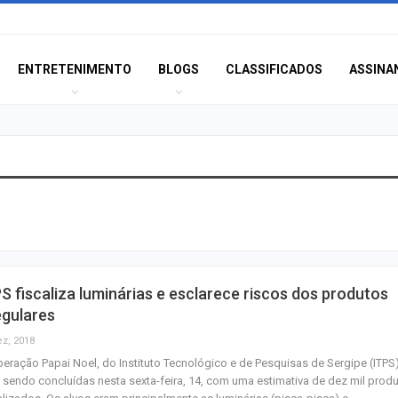
ENTRETENIMENTO
BLOGS
CLASSIFICADOS
ASSINA
Champagne: Uma
de Pai e Filho
A Fabulosa Maqu
S fiscaliza luminárias e esclarece riscos dos produtos
Tempo
egulares
ez, 2018
eração Papai Noel, do Instituto Tecnológico e de Pesquisas de Sergipe (ITPS)
Homem Aranha: 
 sendo concluídas nesta sexta-feira, 14, com uma estimativa de dez mil prod
Dia