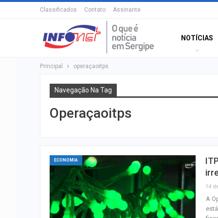
Classificados
Contato
Assinante
NOTÍCIAS
Principal
operaçaoitps
Navegação Na Tag
Operaçaoitps
ITP
ECONOMIA
irr
14 d
A Op
está