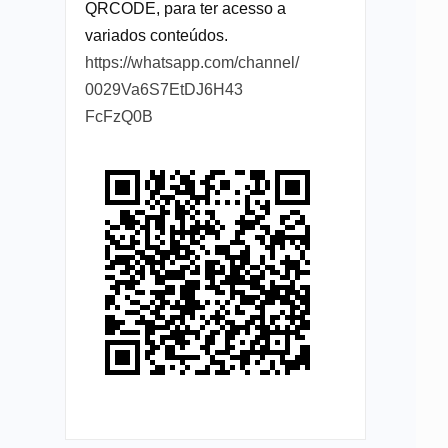
QRCODE, para ter acesso a
variados conteúdos.
https://whatsapp.com/channel/
0029Va6S7EtDJ6H43
FcFzQ0B