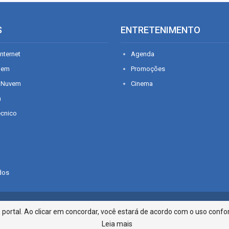
S
ENTRETENIMENTO
nternet
Agenda
gem
Promoções
 Nuvem
Cinema
n
écnico
dos
Infonet - Rua Monsenhor Silveira 2
ortal. Ao clicar em concordar, você estará de acordo com o uso confor
Leia mais