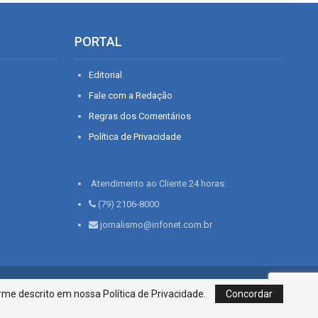
PORTAL
Editorial
Fale com a Redação
Regras dos Comentários
Política de Privacidade
Atendimento ao Cliente 24 horas:
(79) 2106-8000
jornalismo@infonet.com.br
76, Bairro São José | Aracaju-SE, CEP 49015-030, Fone: 79.2106.8000 - CI
me descrito em nossa Política de Privacidade.
Concordar
Centro de Informações LTDA