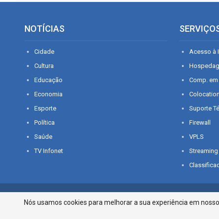
NOTÍCIAS
SERVIÇO
Cidade
Acesso à I
Cultura
Hospeda
Educação
Comp. em
Economia
Colocatio
Esporte
Suporte T
Política
Firewall
Saúde
VPLS
TV Infonet
Streaming
Classifica
© 2026 - O que é notícia em Sergipe. Todos os direitos reservados.
Nós usamos cookies para melhorar a sua experiência em nosso p