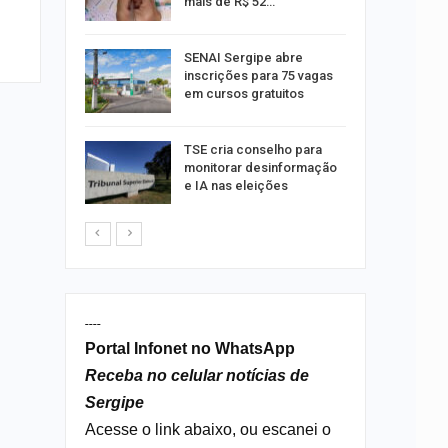
mais de R$ 52…
a e
SENAI Sergipe abre
reso por
inscrições para 75 vagas
ica
em cursos gratuitos
sibilidade
TSE cria conselho para
rante o
monitorar desinformação
e IA nas eleições
----
Portal Infonet no WhatsApp
Receba no celular notícias de
Sergipe
Acesse o link abaixo, ou escanei o