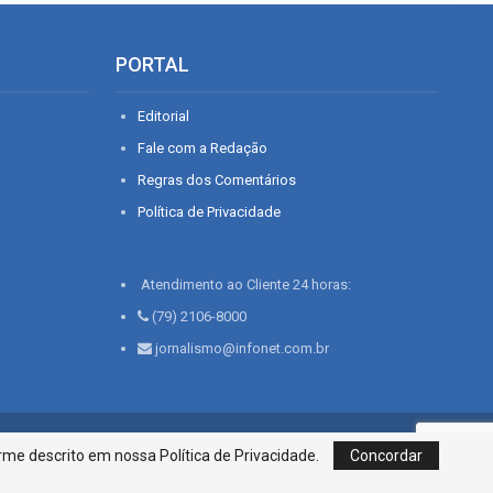
PORTAL
Editorial
Fale com a Redação
Regras dos Comentários
Política de Privacidade
Atendimento ao Cliente 24 horas:
(79) 2106-8000
jornalismo@infonet.com.br
76, Bairro São José | Aracaju-SE, CEP 49015-030, Fone: 79.2106.8000 - CI
me descrito em nossa Política de Privacidade.
Concordar
Centro de Informações LTDA