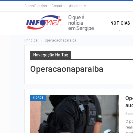
Classificados
Contato
Assinante
NOTÍCIAS
Principal
operacaonaparaiba
Navegação Na Tag
Operacaonaparaiba
Ope
CIDADE
aud
5 abr
O po
real