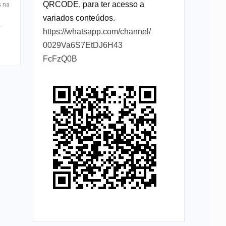
QRCODE, para ter acesso a
s na
variados conteúdos.
…
https://whatsapp.com/channel/
0029Va6S7EtDJ6H43
FcFzQ0B