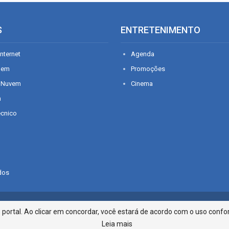
S
ENTRETENIMENTO
nternet
Agenda
gem
Promoções
 Nuvem
Cinema
n
écnico
dos
Infonet - Rua Monsenhor Silveira 2
ortal. Ao clicar em concordar, você estará de acordo com o uso confor
Leia mais