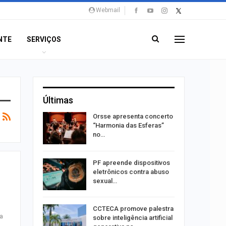
Webmail
NTE
SERVIÇOS
Últimas
 roubos
Orsse apresenta concerto
termina
“Harmonia das Esferas”
no…
ndutores
PF apreende dispositivos
e radares
eletrônicos contra abuso
sexual…
o presos
CCTECA promove palestra
na
 de fios
sobre inteligência artificial