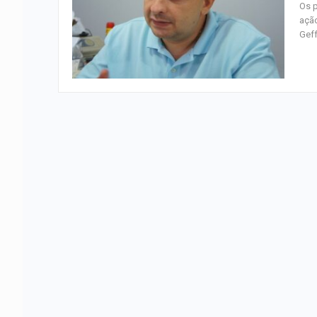
Os p
ação
Geff