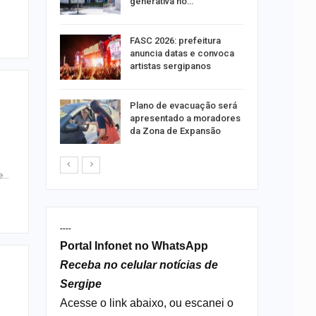
pela
generativa no…
elulares
FASC 2026: prefeitura
 em 2025,
anuncia datas e convoca
artistas sergipanos
stiga
Plano de evacuação será
tou casal
apresentado a moradores
da Zona de Expansão
pe…
----
Portal Infonet no WhatsApp
Receba no celular notícias de
Sergipe
Acesse o link abaixo, ou escanei o