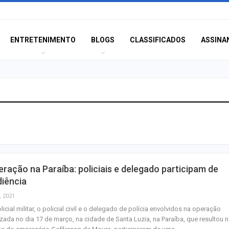
ENTRETENIMENTO
BLOGS
CLASSIFICADOS
ASSINA
Operação contra
de motocicletas 
em prisões em…
SMTT orienta co
ração na Paraíba: policiais e delegado participam de
sobre aferição d
iência
nesta…
, 2021
licial militar, o policial civil e o delegado de polícia envolvidos na operação
Três homens sã
izada no dia 17 de março, na cidade de Santa Luzia, na Paraíba, que resultou 
por furto de 17kg