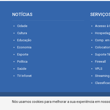
NOTÍCIAS
SERVIÇO
Cidade
Acesso à I
Cultura
Hospeda
Educação
Comp. em
Economia
Colocatio
Esporte
Suporte T
Política
Firewall
Saúde
VPLS
TV Infonet
Streaming
Classifica
© 2026 - O que é notícia em Sergipe. Todos os direitos reservados.
Nós usamos cookies para melhorar a sua experiência em nosso p