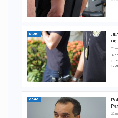
mor
Jus
CIDADE
aç
23 m
A pe
pris
resu
Pol
CIDADE
Pa
22 m