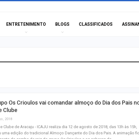
ENTRETENIMENTO
BLOGS
CLASSIFICADOS
ASSINA
Polícia Civil inve
acidente que ma
na BR-235 em…
Câmara de Itabai
po Os Crioulos vai comandar almoço do Dia dos Pais n
abre concurso 
e Clube
salários de até R$
go, 2018
te Clube de Aracaju - ICAJU realiza dia 12 de agosto de 2018, das 13h às 15h,
Filarmônica de I
 uma edição do tradicional Almoço Dançante do Dia dos Pais. A animação fi
realiza concert