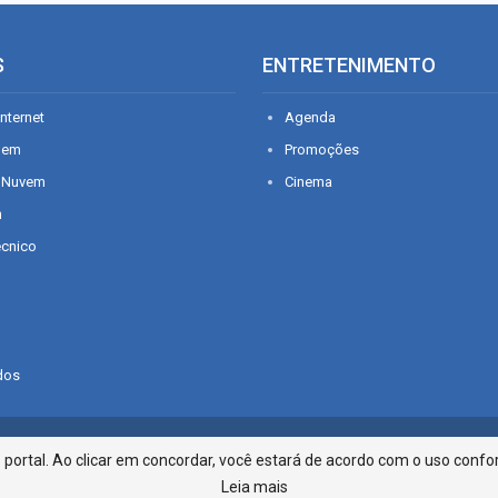
S
ENTRETENIMENTO
nternet
Agenda
gem
Promoções
 Nuvem
Cinema
n
écnico
dos
Infonet - Rua Monsenhor Silveira 2
ortal. Ao clicar em concordar, você estará de acordo com o uso confor
Leia mais