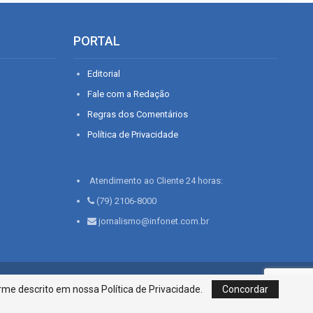
PORTAL
Editorial
Fale com a Redação
Regras dos Comentários
Política de Privacidade
Atendimento ao Cliente 24 horas:
(79) 2106-8000
jornalismo@infonet.com.br
76, Bairro São José | Aracaju-SE, CEP 49015-030, Fone: 79.2106.8000 - CI
me descrito em nossa Política de Privacidade.
Concordar
Centro de Informações LTDA