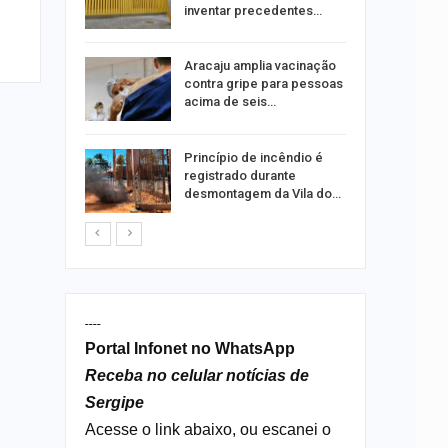
ia dos…
inventar precedentes…
traz a
Aracaju amplia vacinação
contra gripe para pessoas
acima de seis…
rca de 104
Princípio de incêndio é
oas
registrado durante
rar…
desmontagem da Vila do…
----
Portal Infonet no WhatsApp
Receba no celular notícias de
Sergipe
Acesse o link abaixo, ou escanei o