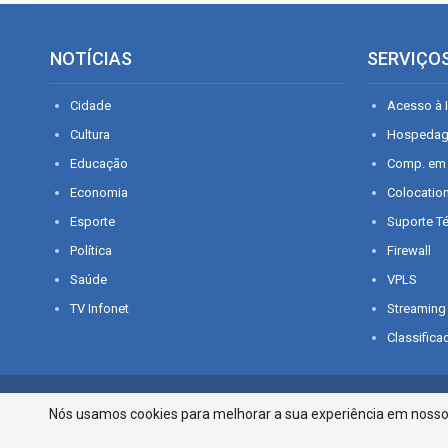
NOTÍCIAS
SERVIÇO
Cidade
Acesso à I
Cultura
Hospeda
Educação
Comp. em
Economia
Colocatio
Esporte
Suporte T
Política
Firewall
Saúde
VPLS
TV Infonet
Streaming
Classifica
© 2026 - O que é notícia em Sergipe. Todos os direitos reservados.
Nós usamos cookies para melhorar a sua experiência em nosso p