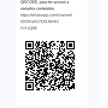
QRCODE, para ter acesso a
variados conteúdos.
https://whatsapp.com/channel/
0029Va6S7EtDJ6H43
FcFzQ0B