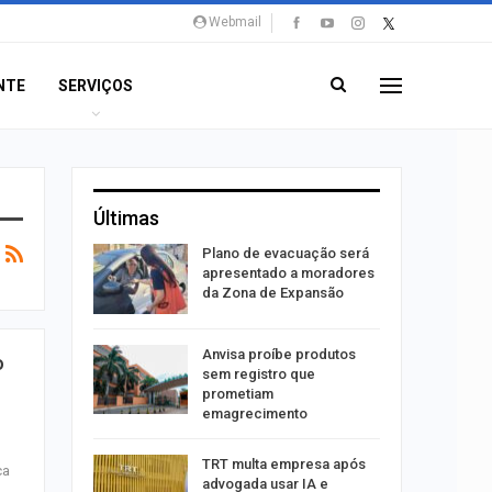
Webmail
NTE
SERVIÇOS
Últimas
stiga
Plano de evacuação será
tou casal
apresentado a moradores
da Zona de Expansão
aninha
Anvisa proíbe produtos
o
com
sem registro que
 3 mil
prometiam
emagrecimento
tabaiana
TRT multa empresa após
ca
o em
advogada usar IA e