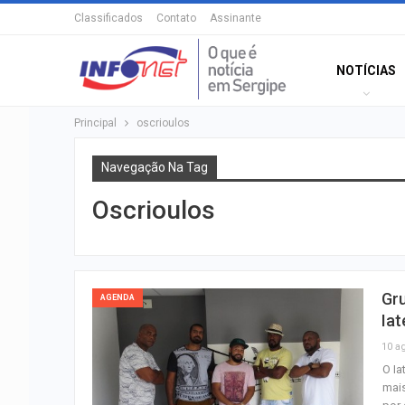
Classificados
Contato
Assinante
NOTÍCIAS
Principal
oscrioulos
Navegação Na Tag
Oscrioulos
Gru
AGENDA
Iat
10 a
O Ia
mais