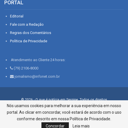
PORTAL
Editorial
Fale com a Redação
Regras dos Comentários
Política de Privacidade
Atendimento ao Cliente 24 horas:
(79) 2106-8000
jornalismo@infonet.com.br
© 2026 - O que é notícia em Sergipe. Todos os direitos
reservados.
Nós usamos cookies para melhorar a sua experiência em nosso
portal. Ao clicar em concordar, você estará de acordo com o uso
Infonet - Rua Monsenhor Silveira 276, Bairro São José |
Aracaju-SE, CEP 49015-030, Fone: 79.2106.8000 - CI Centro de
conforme descrito em nossa Política de Privacidade.
Informações LTDA
Concordar
Leia mais