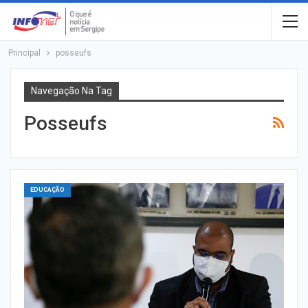
Principal
posseufs
Navegação Na Tag
Posseufs
EDUCAÇÃO