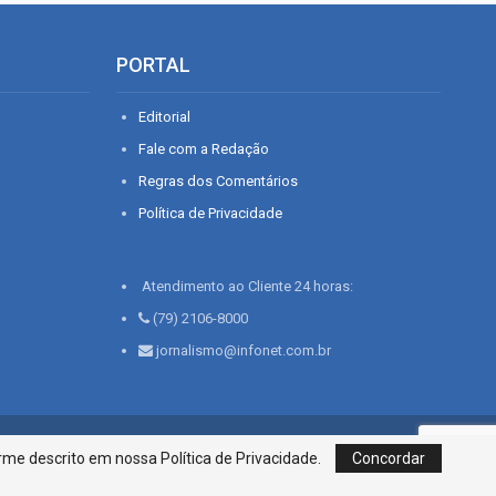
PORTAL
Editorial
Fale com a Redação
Regras dos Comentários
Política de Privacidade
Atendimento ao Cliente 24 horas:
(79) 2106-8000
jornalismo@infonet.com.br
76, Bairro São José | Aracaju-SE, CEP 49015-030, Fone: 79.2106.8000 - CI
me descrito em nossa Política de Privacidade.
Concordar
Centro de Informações LTDA