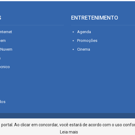
S
ENTRETENIMENTO
nternet
Agenda
gem
Promoções
 Nuvem
Cinema
n
écnico
dos
Infonet - Rua Monsenhor Silveira 2
ortal. Ao clicar em concordar, você estará de acordo com o uso confor
Leia mais