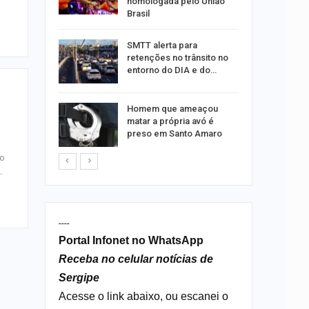
homologada pelo União
Brasil
ergipe
SMTT alerta para
as para
retenções no trânsito no
entorno do DIA e do…
s por
Homem que ameaçou
os no
matar a própria avó é
isco
preso em Santo Amaro
so
…
----
Portal Infonet no WhatsApp
Receba no celular notícias de
Sergipe
Acesse o link abaixo, ou escanei o