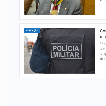
em S
Con
EDUCAÇÃO
ma
29 a
A Pr
susp
da P