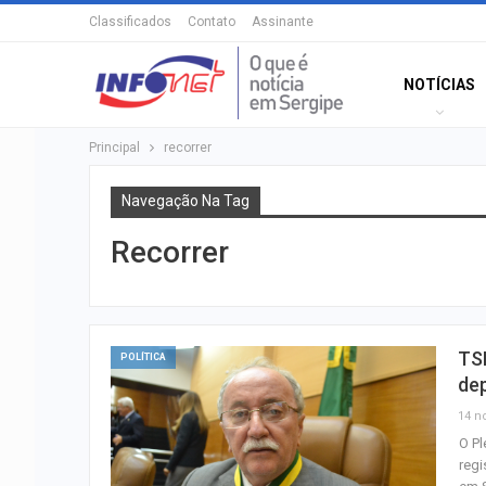
Classificados
Contato
Assinante
NOTÍCIAS
Principal
recorrer
Navegação Na Tag
Recorrer
TS
POLÍTICA
de
14 n
O Pl
regi