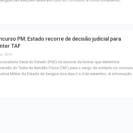
ergipe nas eleições deste ano com 33.705 votos. A Corte considerou…
junho
Plataforma GO S
disponibiliza vag
cozinheiro e…
curso PM: Estado recorre de decisão judicial para
Três investigado
nter TAF
tráfico são pres
go, 2018
Baixo São Franc
ocuradoria Geral do Estado (PGE) irá recorrer da liminar que determina
ensão do Teste de Aptidão Física (TAF) para o cargo de soldado no concur
olícia Militar do Estado de Sergipe dos dias 2 a 4 de setembro. A informação