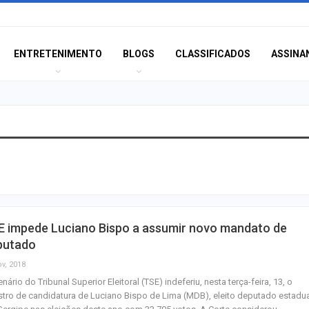
ENTRETENIMENTO
BLOGS
CLASSIFICADOS
ASSINA
Idoso sofre mal 
colide veículo co
poste na Coroa 
Prouni 2026: div
E impede Luciano Bispo a assumir novo mandato de
resultado de nov
putado
chamada para o 
ov, 2018
enário do Tribunal Superior Eleitoral (TSE) indeferiu, nesta terça-feira, 13, o
Produção de pet
stro de candidatura de Luciano Bispo de Lima (MDB), eleito deputado estadu
Sergipe aumento