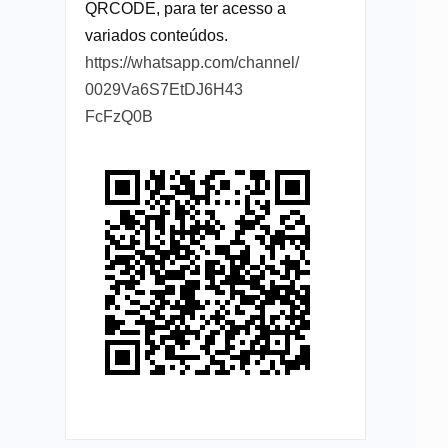
QRCODE, para ter acesso a
variados conteúdos.
https://whatsapp.com/channel/
0029Va6S7EtDJ6H43
FcFzQ0B