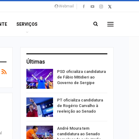
Webmail
NTE
SERVIÇOS
Últimas
súbito e
PSD oficializa candidatura
ntra
de Fábio Mitidieri ao
do…
Governo de Sergipe
ulgado o
PT oficializa candidatura
a
de Rogério Carvalho à
2º…
reeleição ao Senado
róleo em
André Moura tem
al
u 1,7% em
candidatura ao Senado