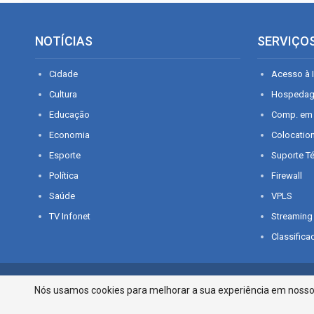
NOTÍCIAS
SERVIÇO
Cidade
Acesso à I
Cultura
Hospeda
Educação
Comp. em
Economia
Colocatio
Esporte
Suporte T
Política
Firewall
Saúde
VPLS
TV Infonet
Streaming
Classifica
© 2026 - O que é notícia em Sergipe. Todos os direitos reservados.
Nós usamos cookies para melhorar a sua experiência em nosso p