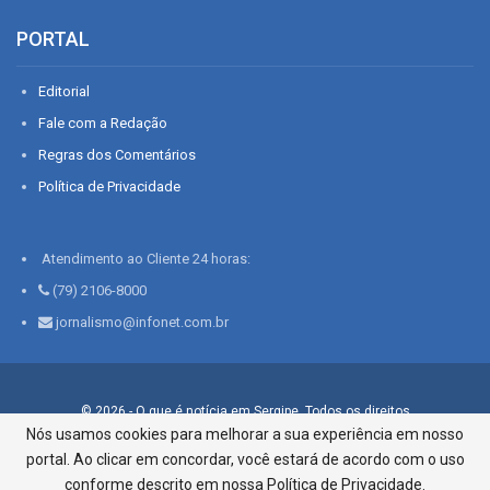
PORTAL
Editorial
Fale com a Redação
Regras dos Comentários
Política de Privacidade
Atendimento ao Cliente 24 horas:
(79) 2106-8000
jornalismo@infonet.com.br
© 2026 - O que é notícia em Sergipe. Todos os direitos
reservados.
Nós usamos cookies para melhorar a sua experiência em nosso
portal. Ao clicar em concordar, você estará de acordo com o uso
Infonet - Rua Monsenhor Silveira 276, Bairro São José |
Aracaju-SE, CEP 49015-030, Fone: 79.2106.8000 - CI Centro de
conforme descrito em nossa Política de Privacidade.