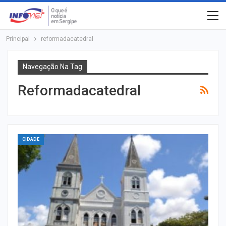
Principal
reformadacatedral
Navegação Na Tag
Reformadacatedral
CIDADE