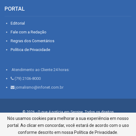
PORTAL
Editorial
Fale com a Redação
Regras dos Comentários
Política de Privacidade
Atendimento ao Cliente 24 horas:
(79) 2106-8000
jornalismo@infonet.com.br
© 2026 - O que é notícia em Sergipe. Todos os direitos
reservados.
Nós usamos cookies para melhorar a sua experiência em nosso
portal. Ao clicar em concordar, você estará de acordo com o uso
Infonet - Rua Monsenhor Silveira 276, Bairro São José |
Aracaju-SE, CEP 49015-030, Fone: 79.2106.8000 - CI Centro de
conforme descrito em nossa Política de Privacidade.