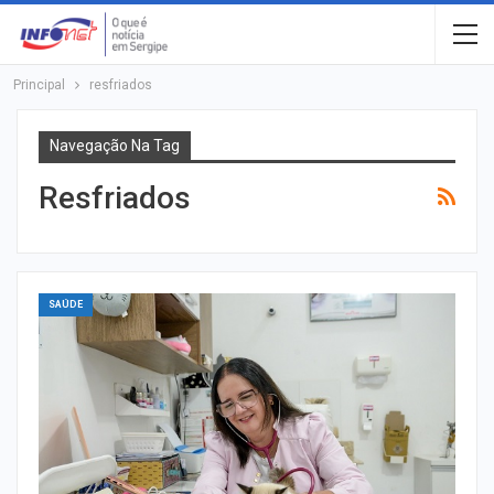
Principal
resfriados
Navegação Na Tag
Resfriados
SAÚDE