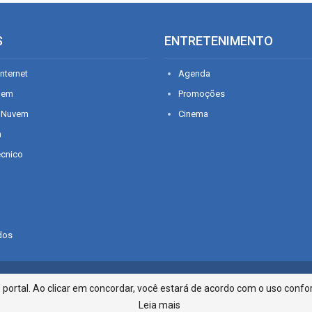
S
ENTRETENIMENTO
nternet
Agenda
gem
Promoções
 Nuvem
Cinema
n
écnico
dos
Infonet - Rua Monsenhor Silveira 2
ortal. Ao clicar em concordar, você estará de acordo com o uso confor
Leia mais