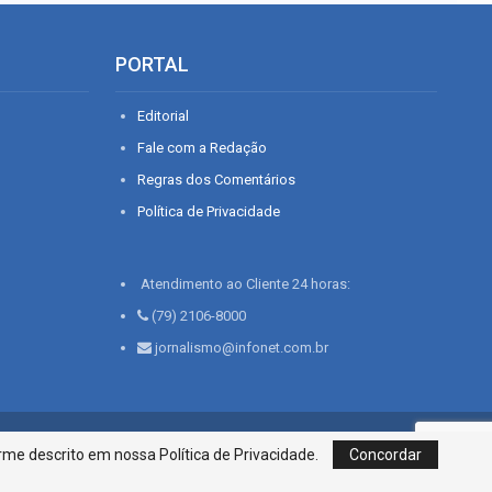
PORTAL
Editorial
Fale com a Redação
Regras dos Comentários
Política de Privacidade
Atendimento ao Cliente 24 horas:
(79) 2106-8000
jornalismo@infonet.com.br
76, Bairro São José | Aracaju-SE, CEP 49015-030, Fone: 79.2106.8000 - CI
me descrito em nossa Política de Privacidade.
Concordar
Centro de Informações LTDA