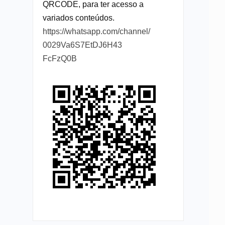
QRCODE, para ter acesso a
variados conteúdos.
https://whatsapp.com/channel/
0029Va6S7EtDJ6H43
FcFzQ0B