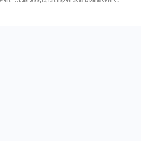
a-feira, 17. Durante a ação, foram apreendidas 12 barras de ferro…
homenagem ao D
Maurício Manieri 
Aracaju a turnê
Inesquecível
Dia dos Pais: ce
milhões de pess
pretendem comp