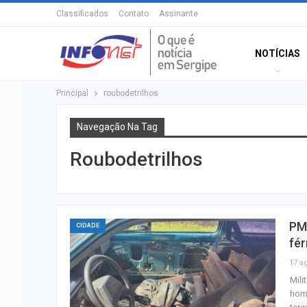
Classificados
Contato
Assinante
NOTÍCIAS
Principal
roubodetrilhos
Navegação Na Tag
Roubodetrilhos
PM 
CIDADE
fér
17 a
Mili
home