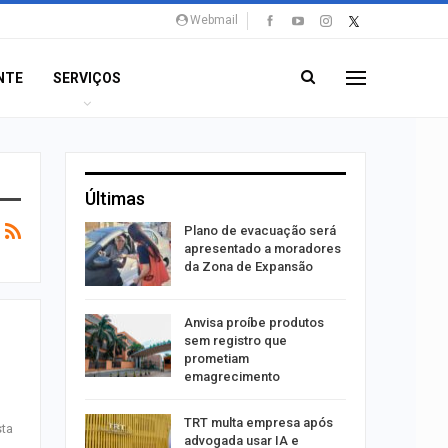
Webmail
NTE
SERVIÇOS
Últimas
stiga
Plano de evacuação será
tou casal
apresentado a moradores
da Zona de Expansão
aninha
Anvisa proíbe produtos
com
sem registro que
 3 mil
prometiam
emagrecimento
tabaiana
TRT multa empresa após
sta
o em
advogada usar IA e