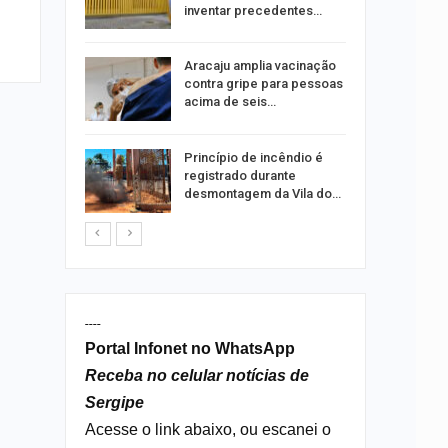
ia dos…
inventar precedentes…
traz a
Aracaju amplia vacinação
contra gripe para pessoas
acima de seis…
rca de 104
Princípio de incêndio é
oas
registrado durante
rar…
desmontagem da Vila do…
----
Portal Infonet no WhatsApp
Receba no celular notícias de
Sergipe
Acesse o link abaixo, ou escanei o