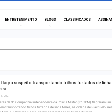
ENTRETENIMENTO
BLOGS
CLASSIFICADOS
ASSINA
Polícia Civil inve
acidente que ma
na BR-235 em…
Câmara de Itabai
flagra suspeito transportando trilhos furtados de linha
abre concurso 
rea
salários de até R$
go, 2021
tares da 3ª Companhia Independente da Polícia Militar (3ª CIPM) flagraram um
Filarmônica de I
m transportando trilhos furtados de linha férrea, na cidade de Riachuelo, ne
realiza concert