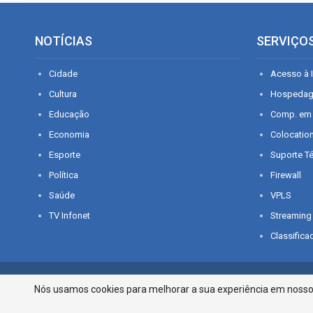
NOTÍCIAS
SERVIÇO
Cidade
Acesso à I
Cultura
Hospeda
Educação
Comp. em
Economia
Colocatio
Esporte
Suporte T
Política
Firewall
Saúde
VPLS
TV Infonet
Streaming
Classifica
© 2026 - O que é notícia em Sergipe. Todos os direitos reservados.
Nós usamos cookies para melhorar a sua experiência em nosso p