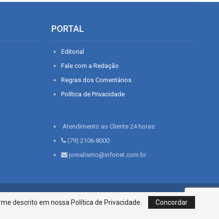
PORTAL
Editorial
Fale com a Redação
Regras dos Comentários
Política de Privacidade
Atendimento ao Cliente 24 horas:
(79) 2106-8000
jornalismo@infonet.com.br
76, Bairro São José | Aracaju-SE, CEP 49015-030, Fone: 79.2106.8000 - CI
me descrito em nossa Política de Privacidade.
Concordar
Centro de Informações LTDA