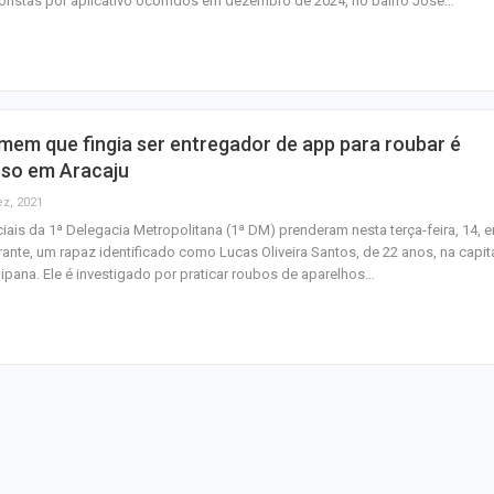
ristas por aplicativo ocorridos em dezembro de 2024, no bairro José…
semana nos cin
CCTECA promove
sobre inteligência
generativa no…
em que fingia ser entregador de app para roubar é
FASC 2026: prefe
eso em Aracaju
anuncia datas e
ez, 2021
artistas sergipa
ciais da 1ª Delegacia Metropolitana (1ª DM) prenderam nesta terça-feira, 14, 
rante, um rapaz identificado como Lucas Oliveira Santos, de 22 anos, na capit
ipana. Ele é investigado por praticar roubos de aparelhos…