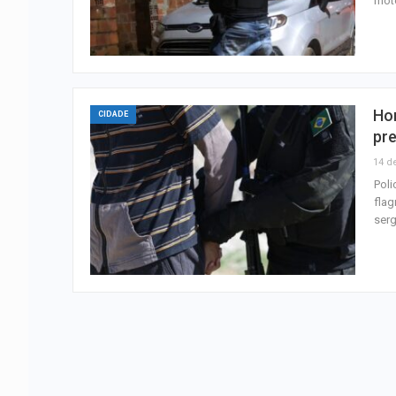
moto
Hom
CIDADE
pr
14 d
Poli
flag
serg