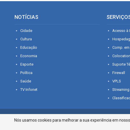
NOTÍCIAS
SERVIÇO
Cidade
Acesso à I
Cultura
Hospeda
Educação
Comp. em
Economia
Colocatio
Esporte
Suporte T
Política
Firewall
Saúde
VPLS
TV Infonet
Streaming
Classifica
© 2026 - O que é notícia em Sergipe. Todos os direitos reservados.
Nós usamos cookies para melhorar a sua experiência em nosso p