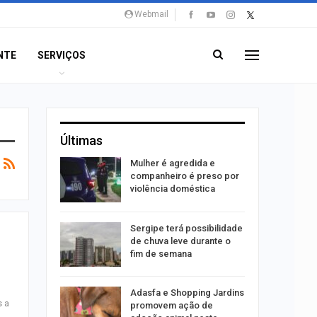
Webmail
NTE
SERVIÇOS
Últimas
 concerto
Mulher é agredida e
sferas”
companheiro é preso por
violência doméstica
ositivos
Sergipe terá possibilidade
ra abuso
de chuva leve durante o
fim de semana
ntário
Adasfa e Shopping Jardins
s a
treias da
promovem ação de