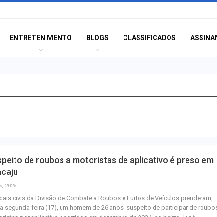
ENTRETENIMENTO
BLOGS
CLASSIFICADOS
ASSINA
Orsse apresenta
“Harmonia das E
no…
PF apreende disp
peito de roubos a motoristas de aplicativo é preso em
eletrônicos cont
acaju
sexual…
v, 2025
ciais civis da Divisão de Combate a Roubos e Furtos de Veículos prenderam,
Terror e docume
a segunda-feira (17), um homem de 26 anos, suspeito de participar de roubo
estão entre as es