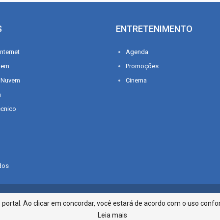
S
ENTRETENIMENTO
nternet
Agenda
gem
Promoções
 Nuvem
Cinema
n
écnico
dos
Infonet - Rua Monsenhor Silveira 2
ortal. Ao clicar em concordar, você estará de acordo com o uso confor
Leia mais