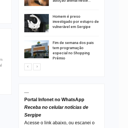
emas
adoção animal neste…
 palestra
Homem é preso
 artificial
investigado por estupro de
vulnerável em Sergipe
itura
Fim de semana dos pais
 convoca
tem programação
nos
especial no Shopping
Prêmio
em
al
----
Portal Infonet no WhatsApp
Receba no celular notícias de
Sergipe
Acesse o link abaixo, ou escanei o