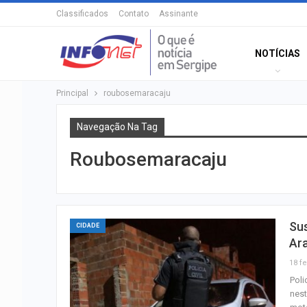
Classificados
Contato
Assinante
NOTÍCIAS
Principal
roubosemaracaju
Navegação Na Tag
Roubosemaracaju
Sus
CIDADE
Ar
18 fe
Poli
nest