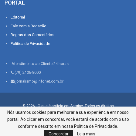
PORTAL
Editorial
Fale com a Redação
Regras dos Comentários
Política de Privacidade
Atendimento ao Cliente 24 horas:
(79) 2106-8000
jornalismo@infonet.com.br
© 2026 - O que é notícia em Sergipe. Todos os direitos
reservados.
Nós usamos cookies para melhorar a sua experiência em nosso
portal. Ao clicar em concordar, você estará de acordo com o uso
Infonet - Rua Monsenhor Silveira 276, Bairro São José |
Aracaju-SE, CEP 49015-030, Fone: 79.2106.8000 - CI Centro de
conforme descrito em nossa Política de Privacidade.
Informações LTDA
Concordar
Leia mais