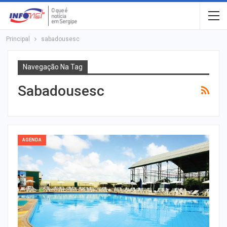
Principal
sabadousesc
Navegação Na Tag
Sabadousesc
AGENDA