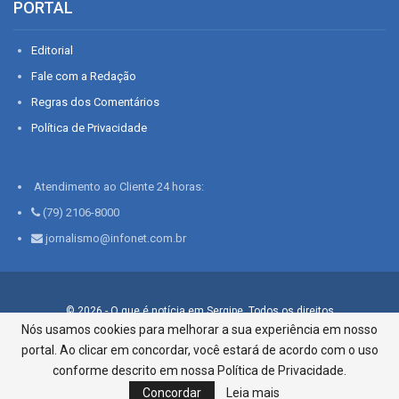
PORTAL
Editorial
Fale com a Redação
Regras dos Comentários
Política de Privacidade
Atendimento ao Cliente 24 horas:
(79) 2106-8000
jornalismo@infonet.com.br
© 2026 - O que é notícia em Sergipe. Todos os direitos
reservados.
Nós usamos cookies para melhorar a sua experiência em nosso
portal. Ao clicar em concordar, você estará de acordo com o uso
Infonet - Rua Monsenhor Silveira 276, Bairro São José |
Aracaju-SE, CEP 49015-030, Fone: 79.2106.8000 - CI Centro de
conforme descrito em nossa Política de Privacidade.
Informações LTDA
Concordar
Leia mais