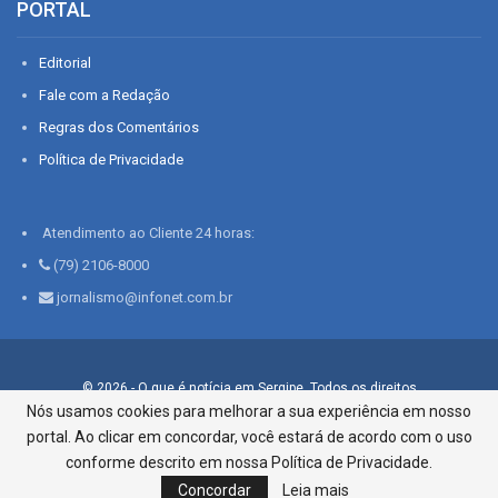
PORTAL
Editorial
Fale com a Redação
Regras dos Comentários
Política de Privacidade
Atendimento ao Cliente 24 horas:
(79) 2106-8000
jornalismo@infonet.com.br
© 2026 - O que é notícia em Sergipe. Todos os direitos
reservados.
Nós usamos cookies para melhorar a sua experiência em nosso
portal. Ao clicar em concordar, você estará de acordo com o uso
Infonet - Rua Monsenhor Silveira 276, Bairro São José |
Aracaju-SE, CEP 49015-030, Fone: 79.2106.8000 - CI Centro de
conforme descrito em nossa Política de Privacidade.
Informações LTDA
Concordar
Leia mais