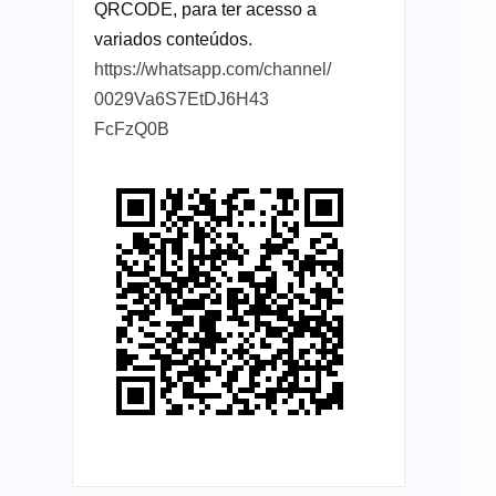
QRCODE, para ter acesso a
variados conteúdos.
https://whatsapp.com/channel/
0029Va6S7EtDJ6H43
FcFzQ0B