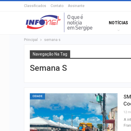
Classificados
Contato
Assinante
NOTÍCIAS
Principal
semana s
Navegação Na Tag
Semana S
SM
CIDADE
Co
12 m
A in
Fran