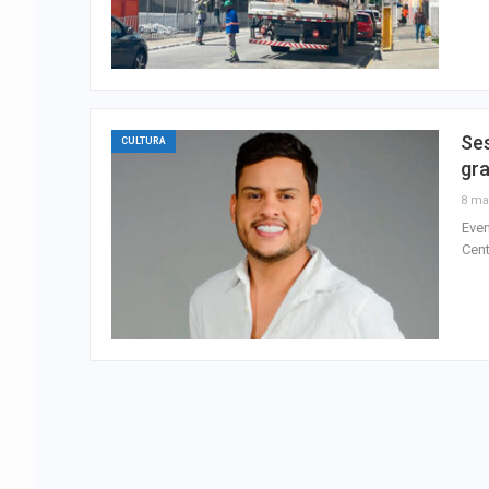
Ses
CULTURA
gr
8 ma
Even
Cent