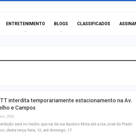
ENTRETENIMENTO
BLOGS
CLASSIFICADOS
ASSINA
Dia dos Pais: ce
milhões de pess
pretendem comp
Homem é preso 
TT interdita temporariamente estacionamento na Av.
suspeita de tráfi
elho e Campos
drogas em Lagar
aio, 2026
terdição será no trecho que vai da rua Apulcro Mota até a rua José do Prado
Organização cri
co, desta terça-feira, 12, até domingo, 17
investigada por 