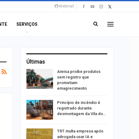
Webmail
NTE
SERVIÇOS
Últimas
rca de 104
Anvisa proíbe produtos
oas
sem registro que
rar…
prometiam
emagrecimento
por
Princípio de incêndio é
co de
registrado durante
to
desmontagem da Vila do…
minosa é
TRT multa empresa após
roubos de
advogada usar IA e