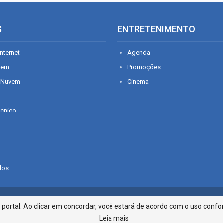
S
ENTRETENIMENTO
nternet
Agenda
gem
Promoções
 Nuvem
Cinema
n
écnico
dos
Infonet - Rua Monsenhor Silveira 2
ortal. Ao clicar em concordar, você estará de acordo com o uso confor
Leia mais