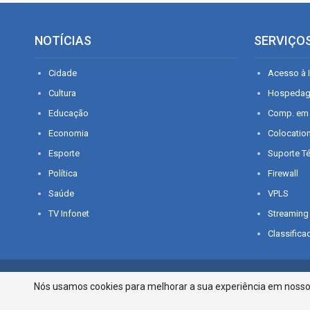
NOTÍCIAS
SERVIÇO
Cidade
Acesso à I
Cultura
Hospeda
Educação
Comp. em
Economia
Colocatio
Esporte
Suporte T
Política
Firewall
Saúde
VPLS
TV Infonet
Streaming
Classifica
© 2026 - O que é notícia em Sergipe. Todos os direitos reservados.
Nós usamos cookies para melhorar a sua experiência em nosso p