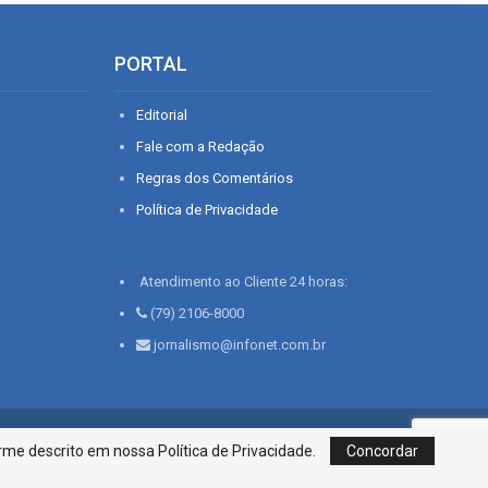
PORTAL
Editorial
Fale com a Redação
Regras dos Comentários
Política de Privacidade
Atendimento ao Cliente 24 horas:
(79) 2106-8000
jornalismo@infonet.com.br
76, Bairro São José | Aracaju-SE, CEP 49015-030, Fone: 79.2106.8000 - CI
me descrito em nossa Política de Privacidade.
Concordar
Centro de Informações LTDA