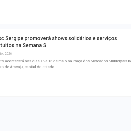
cargas em Sergi
Descubra Aracaj
movimenta cida
atrações cultura
c Sergipe promoverá shows solidários e serviços
Moradores prote
atuitos na Semana S
melhorias e blo
io, 2026
rodovia em Soco
to acontecerá nos dias 15 e 16 de maio na Praça dos Mercados Municipais n
ro de Aracaju, capital do estado