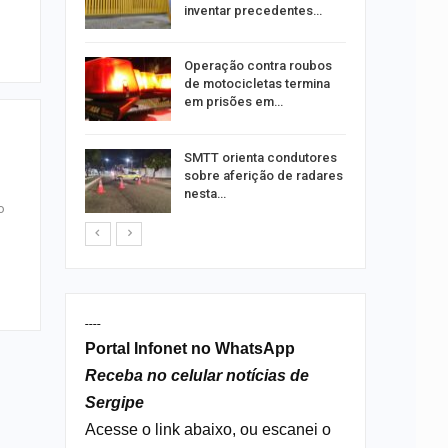
pe
inventar precedentes…
u
Operação contra roubos
de com
de motocicletas termina
is até…
em prisões em…
stam por
SMTT orienta condutores
queiam
sobre aferição de radares
rro
nesta…
o
----
Portal Infonet no WhatsApp
Receba no celular notícias de
Sergipe
Acesse o link abaixo, ou escanei o