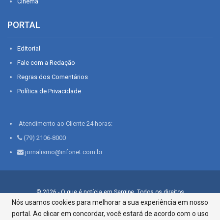
Cinema
PORTAL
Editorial
Fale com a Redação
Regras dos Comentários
Política de Privacidade
Atendimento ao Cliente 24 horas:
(79) 2106-8000
jornalismo@infonet.com.br
© 2026 - O que é notícia em Sergipe. Todos os direitos
reservados.
Nós usamos cookies para melhorar a sua experiência em nosso
portal. Ao clicar em concordar, você estará de acordo com o uso
Infonet - Rua Monsenhor Silveira 276, Bairro São José |