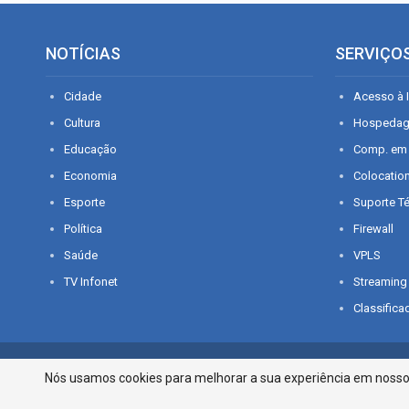
NOTÍCIAS
SERVIÇO
Cidade
Acesso à I
Cultura
Hospeda
Educação
Comp. em
Economia
Colocatio
Esporte
Suporte T
Política
Firewall
Saúde
VPLS
TV Infonet
Streaming
Classifica
© 2026 - O que é notícia em Sergipe. Todos os direitos reservados.
Nós usamos cookies para melhorar a sua experiência em nosso p