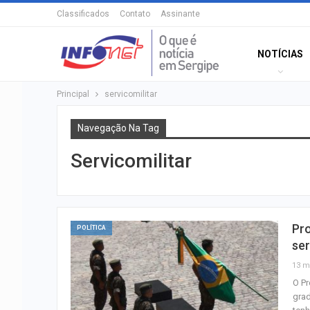
Classificados
Contato
Assinante
NOTÍCIAS
Principal
servicomilitar
Navegação Na Tag
Servicomilitar
Pro
POLÍTICA
ser
13 m
O Pr
grad