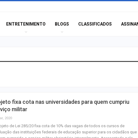
ENTRETENIMENTO
BLOGS
CLASSIFICADOS
ASSINA
Polícia Civil inve
acidente que ma
na BR-235 em…
Câmara de Itabai
jeto fixa cota nas universidades para quem cumpriu
abre concurso 
viço militar
salários de até R$
ar, 2020
ojeto de Lei 285/20 fixa cota de 10% das vagas de todos os cursos de
Filarmônica de I
uação das instituições federais de educação superior para os cidadãos que
realiza concert