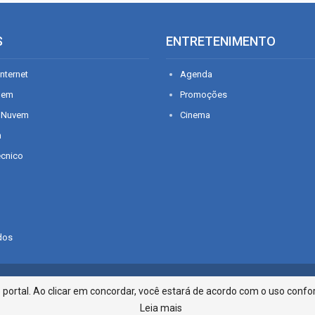
S
ENTRETENIMENTO
nternet
Agenda
gem
Promoções
 Nuvem
Cinema
n
écnico
dos
Infonet - Rua Monsenhor Silveira 2
ortal. Ao clicar em concordar, você estará de acordo com o uso confor
Leia mais