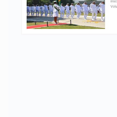
insc
Volu