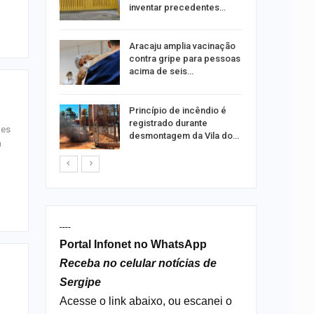
ia dos…
inventar precedentes…
traz a
Aracaju amplia vacinação
contra gripe para pessoas
acima de seis…
rca de 104
Princípio de incêndio é
oas
registrado durante
ões
rar…
desmontagem da Vila do…
a
----
Portal Infonet no WhatsApp
Receba no celular notícias de
Sergipe
Acesse o link abaixo, ou escanei o