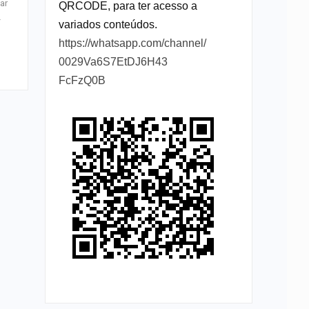
ar
QRCODE, para ter acesso a
…
variados conteúdos.
https://whatsapp.com/channel/
0029Va6S7EtDJ6H43
FcFzQ0B