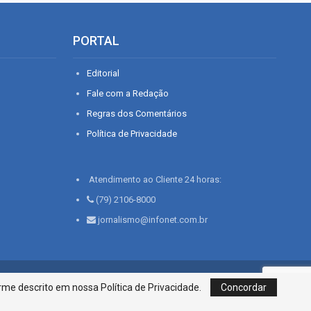
PORTAL
Editorial
Fale com a Redação
Regras dos Comentários
Política de Privacidade
Atendimento ao Cliente 24 horas:
(79) 2106-8000
jornalismo@infonet.com.br
76, Bairro São José | Aracaju-SE, CEP 49015-030, Fone: 79.2106.8000 - CI
me descrito em nossa Política de Privacidade.
Concordar
Centro de Informações LTDA