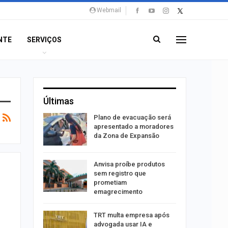
Webmail
NTE
SERVIÇOS
Últimas
stiga
Plano de evacuação será
tou casal
apresentado a moradores
da Zona de Expansão
aninha
Anvisa proíbe produtos
com
sem registro que
 3 mil
prometiam
emagrecimento
tabaiana
TRT multa empresa após
o em
advogada usar IA e