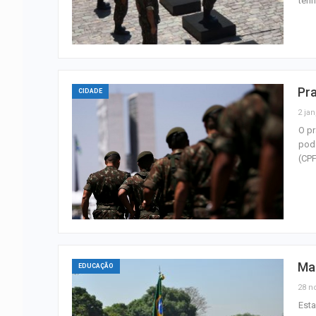
tenh
Pra
CIDADE
2 jan
O pr
pode
(CPF
Mar
EDUCAÇÃO
28 n
Esta