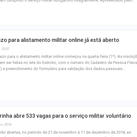
am cumprido o serviço militar obrigatório integralmente. Apresentado pelo…
homenagem ao D
Maurício Manieri 
Aracaju a turnê
Inesquecível
zo para alistamento militar online já está aberto
Dia dos Pais: ce
, 2020
milhões de pess
azo para o alistamento militar online começou na quarta-feira (1º). As inscriç
pretendem comp
m ser feitas no site do Exército, com o número do Cadastro de Pessoa Físic
) e preenchimento do formulário para validação dos dados pessoais.…
inha abre 533 vagas para o serviço militar voluntário
ov, 2018
rão abertas, no período de 27 de novembro à 11 de dezembro de 2018, as