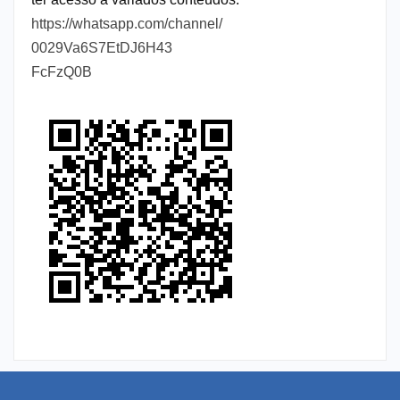
https://whatsapp.com/channel/
0029Va6S7EtDJ6H43
FcFzQ0B