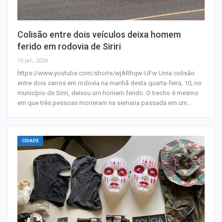
Colisão entre dois veículos deixa homem
ferido em rodovia de Siriri
10 jan, 2024
https://www.youtube.com/shorts/wjARhqw-UFw Uma colisão
entre dois carros em rodovia na manhã desta quarta-feira, 10, no
município de Siriri, deixou um homem ferido. O trecho é mesmo
em que três pessoas morreram na semana passada em um…
CIDADE