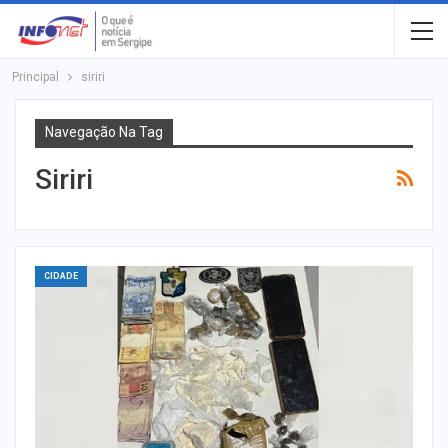
Principal
siriri
Navegação Na Tag
Siriri
CIDADE