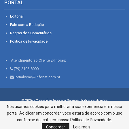
PORTAL
Editorial
Fale com a Redação
Regras dos Comentários
Política de Privacidade
Atendimento ao Cliente 24 horas:
(79) 2106-8000
jornalismo@infonet.com.br
© 2026 - O que é notícia em Sergipe. Todos os direitos
reservados.
Nós usamos cookies para melhorar a sua experiência em nosso
portal. Ao clicar em concordar, você estará de acordo com o uso
Infonet - Rua Monsenhor Silveira 276, Bairro São José |
Aracaju-SE, CEP 49015-030, Fone: 79.2106.8000 - CI Centro de
conforme descrito em nossa Política de Privacidade.
Informações LTDA
Concordar
Leia mais