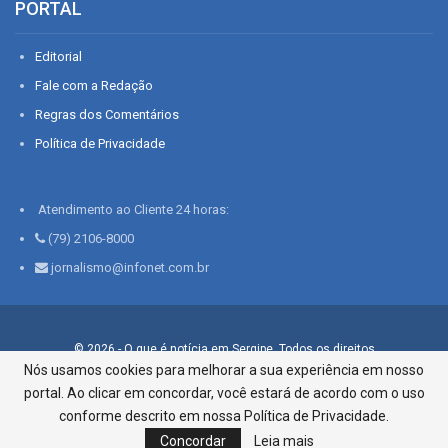
PORTAL
Editorial
Fale com a Redação
Regras dos Comentários
Política de Privacidade
Atendimento ao Cliente 24 horas:
(79) 2106-8000
jornalismo@infonet.com.br
© 2026 - O que é notícia em Sergipe. Todos os direitos
reservados.
Nós usamos cookies para melhorar a sua experiência em nosso
portal. Ao clicar em concordar, você estará de acordo com o uso
Infonet - Rua Monsenhor Silveira 276, Bairro São José |
Aracaju-SE, CEP 49015-030, Fone: 79.2106.8000 - CI Centro de
conforme descrito em nossa Política de Privacidade.
Informações LTDA
Concordar
Leia mais