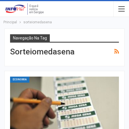
Principal
sorteiomedasena
Navegação Na Tag
Sorteiomedasena
ECONOMIA