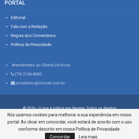
PORTAL
Editorial
Fale com a Redação
Regras dos Comentários
Política de Privacidade
Atendimento ao Cliente 24 horas:
(79) 2106-8000
jornalismo@infonet.com.br
© 2026 - O que é notícia em Sergipe. Todos os direitos
reservados.
Nós usamos cookies para melhorar a sua experiência em nosso
portal. Ao clicar em concordar, você estará de acordo com o uso
Infonet - Rua Monsenhor Silveira 276, Bairro São José |
Aracaju-SE, CEP 49015-030, Fone: 79.2106.8000 - CI Centro de
conforme descrito em nossa Política de Privacidade.
Informações LTDA
Concordar
Leia mais