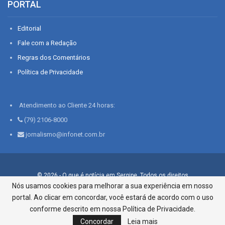
PORTAL
Editorial
Fale com a Redação
Regras dos Comentários
Política de Privacidade
Atendimento ao Cliente 24 horas:
(79) 2106-8000
jornalismo@infonet.com.br
© 2026 - O que é notícia em Sergipe. Todos os direitos
reservados.
Nós usamos cookies para melhorar a sua experiência em nosso
portal. Ao clicar em concordar, você estará de acordo com o uso
Infonet - Rua Monsenhor Silveira 276, Bairro São José |
Aracaju-SE, CEP 49015-030, Fone: 79.2106.8000 - CI Centro de
conforme descrito em nossa Política de Privacidade.
Informações LTDA
Concordar
Leia mais