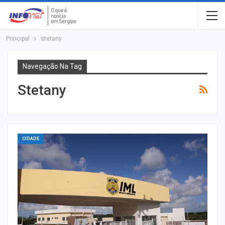
Principal
stetany
Navegação Na Tag
Stetany
CIDADE