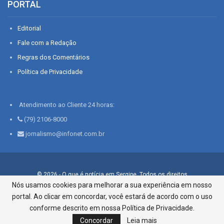
PORTAL
Editorial
Fale com a Redação
Regras dos Comentários
Política de Privacidade
Atendimento ao Cliente 24 horas:
(79) 2106-8000
jornalismo@infonet.com.br
© 2026 - O que é notícia em Sergipe. Todos os direitos
reservados.
Nós usamos cookies para melhorar a sua experiência em nosso
portal. Ao clicar em concordar, você estará de acordo com o uso
Infonet - Rua Monsenhor Silveira 276, Bairro São José |
Aracaju-SE, CEP 49015-030, Fone: 79.2106.8000 - CI Centro de
conforme descrito em nossa Política de Privacidade.
Informações LTDA
Concordar
Leia mais