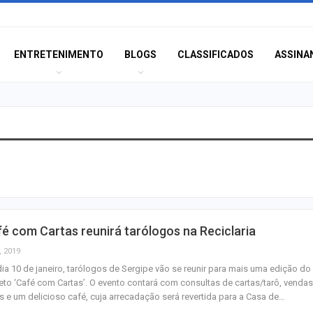
ENTRETENIMENTO
BLOGS
CLASSIFICADOS
ASSINA
Idoso sofre mal 
colide veículo co
poste na Coroa 
Prouni 2026: div
é com Cartas reunirá tarólogos na Reciclaria
resultado de nov
chamada para o 
, 2019
ia 10 de janeiro, tarólogos de Sergipe vão se reunir para mais uma edição do
eto ‘Café com Cartas’. O evento contará com consultas de cartas/tarô, venda
Produção de pet
os e um delicioso café, cuja arrecadação será revertida para a Casa de…
Sergipe aumento