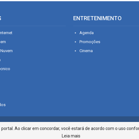
S
ENTRETENIMENTO
nternet
Agenda
gem
Promoções
 Nuvem
Cinema
n
écnico
dos
Infonet - Rua Monsenhor Silveira 2
ortal. Ao clicar em concordar, você estará de acordo com o uso confor
Leia mais