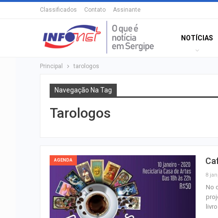
Classificados
Contato
Assinante
NOTÍCIAS
Principal
tarologos
Navegação Na Tag
Tarologos
Caf
AGENDA
8 jan
No d
proj
livr