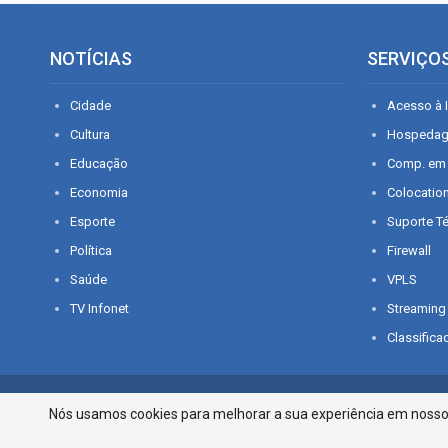
NOTÍCIAS
SERVIÇO
Cidade
Acesso à I
Cultura
Hospeda
Educação
Comp. em
Economia
Colocatio
Esporte
Suporte T
Política
Firewall
Saúde
VPLS
TV Infonet
Streaming
Classifica
© 2026 - O que é notícia em Sergipe. Todos os direitos reservados.
Nós usamos cookies para melhorar a sua experiência em nosso p