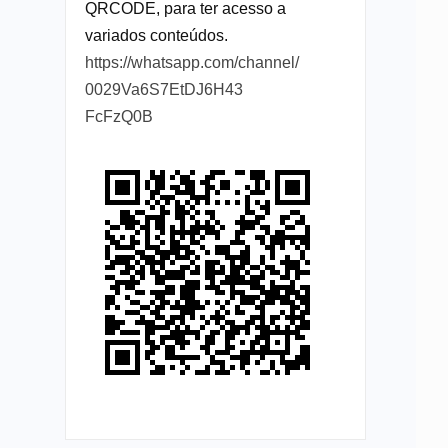
QRCODE, para ter acesso a
variados conteúdos.
https://whatsapp.com/channel/
0029Va6S7EtDJ6H43
FcFzQ0B