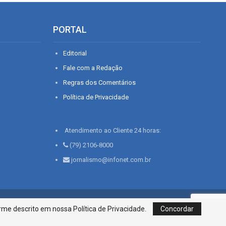
PORTAL
Editorial
Fale com a Redação
Regras dos Comentários
Política de Privacidade
Atendimento ao Cliente 24 horas:
(79) 2106-8000
jornalismo@infonet.com.br
76, Bairro São José | Aracaju-SE, CEP 49015-030, Fone: 79.2106.8000 - CI
me descrito em nossa Política de Privacidade.
Concordar
Centro de Informações LTDA