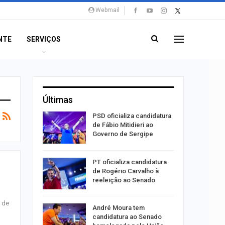
Webmail
NTE
SERVIÇOS
Últimas
súbito e
PSD oficializa candidatura
ntra
de Fábio Mitidieri ao
do…
Governo de Sergipe
ulgado o
PT oficializa candidatura
a
de Rogério Carvalho à
2º…
reeleição ao Senado
s de
róleo em
André Moura tem
u 1,7% em
candidatura ao Senado