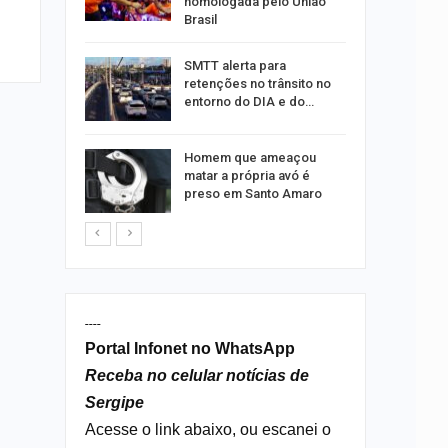
homologada pelo União
Brasil
ergipe
SMTT alerta para
as para
retenções no trânsito no
entorno do DIA e do…
s por
Homem que ameaçou
os no
matar a própria avó é
isco
preso em Santo Amaro
----
Portal Infonet no WhatsApp
Receba no celular notícias de
Sergipe
Acesse o link abaixo, ou escanei o