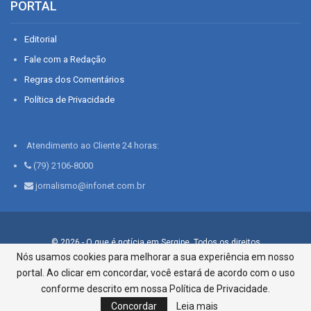
PORTAL
Editorial
Fale com a Redação
Regras dos Comentários
Política de Privacidade
Atendimento ao Cliente 24 horas:
(79) 2106-8000
jornalismo@infonet.com.br
© 2026 - O que é notícia em Sergipe. Todos os direitos
reservados.
Nós usamos cookies para melhorar a sua experiência em nosso
portal. Ao clicar em concordar, você estará de acordo com o uso
Infonet - Rua Monsenhor Silveira 276, Bairro São José |
Aracaju-SE, CEP 49015-030, Fone: 79.2106.8000 - CI Centro de
conforme descrito em nossa Política de Privacidade.
Informações LTDA
Concordar
Leia mais