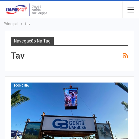
Principal
tav
Navegação Na Tag
Tav
ECONOMIA