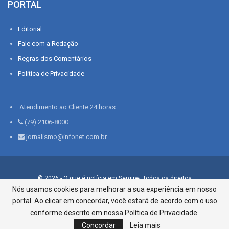
PORTAL
Editorial
Fale com a Redação
Regras dos Comentários
Política de Privacidade
Atendimento ao Cliente 24 horas:
(79) 2106-8000
jornalismo@infonet.com.br
© 2026 - O que é notícia em Sergipe. Todos os direitos
reservados.
Nós usamos cookies para melhorar a sua experiência em nosso
portal. Ao clicar em concordar, você estará de acordo com o uso
Infonet - Rua Monsenhor Silveira 276, Bairro São José |
Aracaju-SE, CEP 49015-030, Fone: 79.2106.8000 - CI Centro de
conforme descrito em nossa Política de Privacidade.
Informações LTDA
Concordar
Leia mais