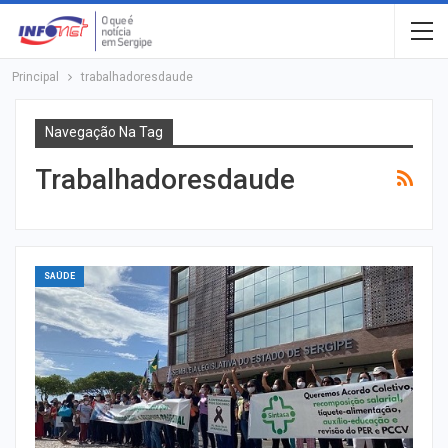
Principal
trabalhadoresdaude
Navegação Na Tag
Trabalhadoresdaude
SAÚDE