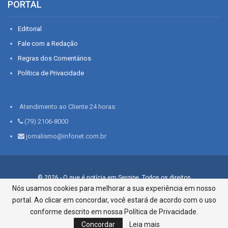
PORTAL
Editorial
Fale com a Redação
Regras dos Comentários
Política de Privacidade
Atendimento ao Cliente 24 horas:
(79) 2106-8000
jornalismo@infonet.com.br
© 2026 - O que é notícia em Sergipe. Todos os direitos
reservados.
Nós usamos cookies para melhorar a sua experiência em nosso
portal. Ao clicar em concordar, você estará de acordo com o uso
Infonet - Rua Monsenhor Silveira 276, Bairro São José |
Aracaju-SE, CEP 49015-030, Fone: 79.2106.8000 - CI Centro de
conforme descrito em nossa Política de Privacidade.
Informações LTDA
Concordar
Leia mais