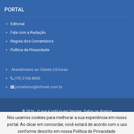
PORTAL
Editorial
Fale com a Redação
Regras dos Comentários
Política de Privacidade
Atendimento ao Cliente 24 horas:
(79) 2106-8000
jornalismo@infonet.com.br
© 2026 - O que é notícia em Sergipe. Todos os direitos
reservados.
Nós usamos cookies para melhorar a sua experiência em nosso
portal. Ao clicar em concordar, você estará de acordo com o uso
Infonet - Rua Monsenhor Silveira 276, Bairro São José |
Aracaju-SE, CEP 49015-030, Fone: 79.2106.8000 - CI Centro de
conforme descrito em nossa Política de Privacidade.