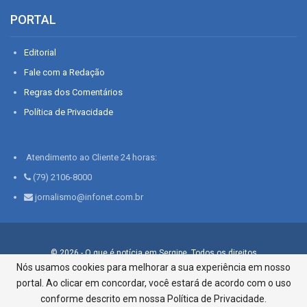
PORTAL
Editorial
Fale com a Redação
Regras dos Comentários
Política de Privacidade
Atendimento ao Cliente 24 horas:
(79) 2106-8000
jornalismo@infonet.com.br
© 2026 - O que é notícia em Sergipe. Todos os direitos
reservados.
Nós usamos cookies para melhorar a sua experiência em nosso
portal. Ao clicar em concordar, você estará de acordo com o uso
Infonet - Rua Monsenhor Silveira 276, Bairro São José |
Aracaju-SE, CEP 49015-030, Fone: 79.2106.8000 - CI Centro de
conforme descrito em nossa Política de Privacidade.