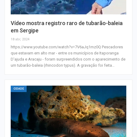
Vídeo mostra registro raro de tubarão-baleia
em Sergipe
18 abr, 2024
https://www.youtube.com/watch?v=7V6aJq1mz0Q Pescadores
que estavam em alto mar - entre os municípios de Itaporanga
D'ajuda e Aracaju - foram surpreendidos com o aparecimento de
um tubarão-baleia (rhincodon typus). A gravação foi feita…
CIDADE