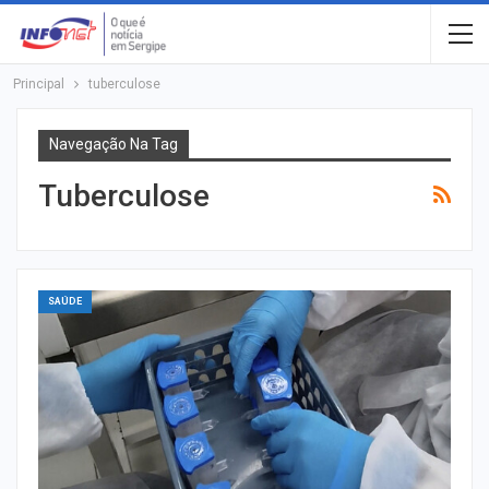
Principal
tuberculose
Navegação Na Tag
Tuberculose
SAÚDE