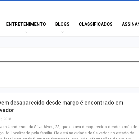
ENTRETENIMENTO
BLOGS
CLASSIFICADOS
ASSINA
Agosto terá dois
saiba como assis
fenômenos
Atraso na ampli
vem desaparecido desde março é encontrado em
teste do pezinho 
lvador
diagnóstico da…
t, 2018
vem Uanderson da Silva Alves, 23, que estava desaparecido desde o mês de
Jovem é apreend
o, foi localizado pela família. Ele está na cidade de Salvador, no estado da
se passar por fu