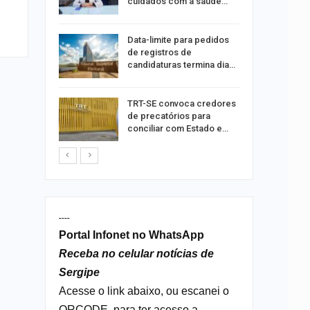
cuidados com a saúde…
a Bruna
Data-limite para pedidos
o single
de registros de
candidaturas termina dia…
ar
TRT-SE convoca credores
acadas
de precatórios para
so
conciliar com Estado e…
----
Portal Infonet no WhatsApp
Receba no celular notícias de
Sergipe
Acesse o link abaixo, ou escanei o
QRCODE, para ter acesso a