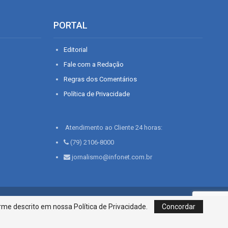
PORTAL
Editorial
Fale com a Redação
Regras dos Comentários
Política de Privacidade
Atendimento ao Cliente 24 horas:
(79) 2106-8000
jornalismo@infonet.com.br
76, Bairro São José | Aracaju-SE, CEP 49015-030, Fone: 79.2106.8000 - CI
me descrito em nossa Política de Privacidade.
Concordar
Centro de Informações LTDA