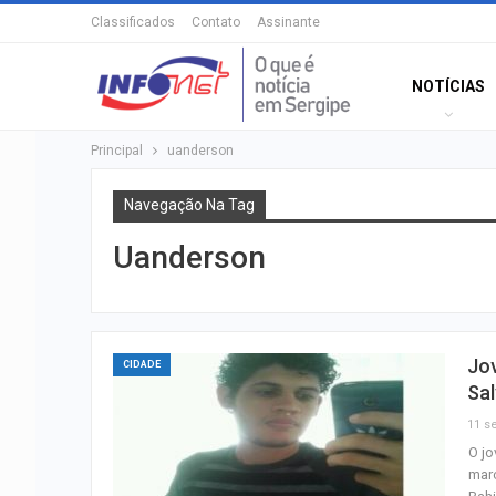
Classificados
Contato
Assinante
NOTÍCIAS
Principal
uanderson
Navegação Na Tag
Uanderson
Jo
CIDADE
Sa
11 se
O jo
març