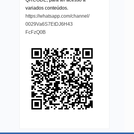
variados conteúdos.
https://whatsapp.com/channel/
0029Va6S7EtDJ6H43
FcFzQ0B