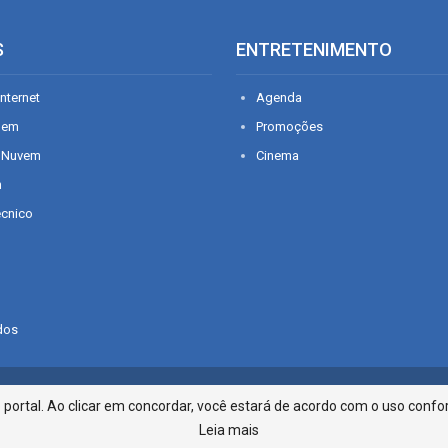
S
ENTRETENIMENTO
nternet
Agenda
gem
Promoções
 Nuvem
Cinema
n
écnico
dos
Infonet - Rua Monsenhor Silveira 2
ortal. Ao clicar em concordar, você estará de acordo com o uso confor
Leia mais