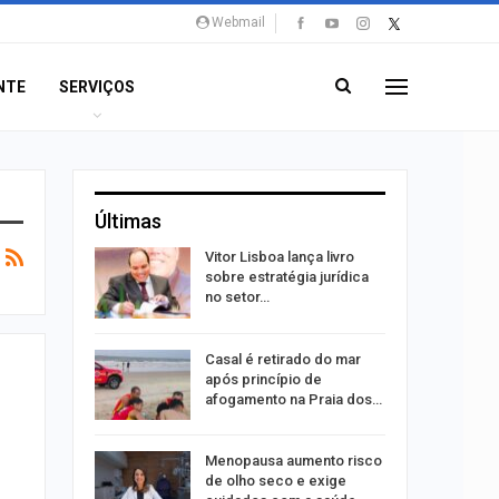
Webmail
NTE
SERVIÇOS
Últimas
 eclipses;
Vitor Lisboa lança livro
tir aos
sobre estratégia jurídica
no setor…
ação do
Casal é retirado do mar
dificulta
após princípio de
afogamento na Praia dos…
ida após
Menopausa aumento risco
ncionária
de olho seco e exige