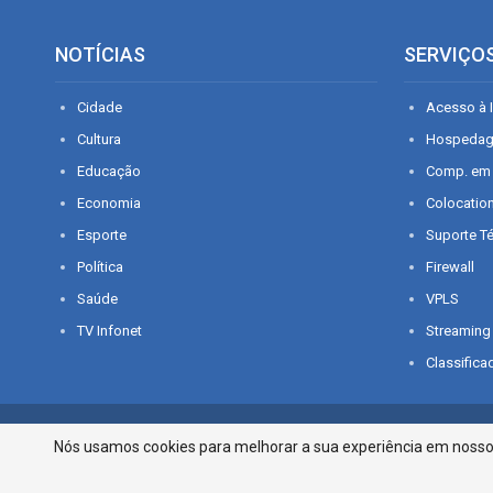
NOTÍCIAS
SERVIÇO
Cidade
Acesso à I
Cultura
Hospeda
Educação
Comp. em
Economia
Colocatio
Esporte
Suporte T
Política
Firewall
Saúde
VPLS
TV Infonet
Streaming
Classifica
© 2026 - O que é notícia em Sergipe. Todos os direitos reservados.
Nós usamos cookies para melhorar a sua experiência em nosso p