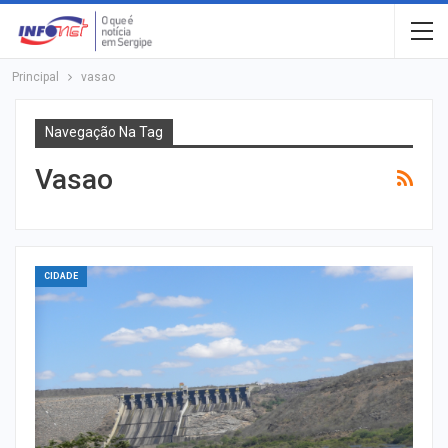
Principal
vasao
Navegação Na Tag
Vasao
CIDADE