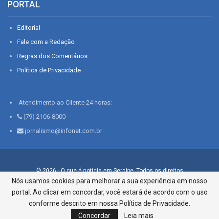
PORTAL
Editorial
Fale com a Redação
Regras dos Comentários
Política de Privacidade
Atendimento ao Cliente 24 horas:
(79) 2106-8000
jornalismo@infonet.com.br
© 2026 - O que é notícia em Sergipe. Todos os direitos
reservados.
Nós usamos cookies para melhorar a sua experiência em nosso
portal. Ao clicar em concordar, você estará de acordo com o uso
Infonet - Rua Monsenhor Silveira 276, Bairro São José |
Aracaju-SE, CEP 49015-030, Fone: 79.2106.8000 - CI Centro de
conforme descrito em nossa Política de Privacidade.
Informações LTDA
Concordar
Leia mais