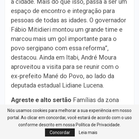
a cidade. Mais do que isso, passa a ser um
espaço de encontro e integração para
pessoas de todas as idades. O governador
Fábio Mitidieri montou um grande time e
marcou mais um gol importante para o
povo sergipano com essa reforma”,
destacou. Ainda em Itabi, André Moura
aproveitou a visita para se reunir com o
ex-prefeito Mané do Povo, ao lado da
deputada estadual Lidiane Lucena.
Agreste e alto sertão
Famílias da zona
rural de Nossa Senhora da Glória e
Nós usamos cookies para melhorar a sua experiência em nosso
Ribeirópolis foram beneficiadas com a
portal. Ao clicar em concordar, você estará de acordo com o uso
conforme descrito em nossa Política de Privacidade.
entrega de novas cisternas realizada pela
Concordar
Leia mais
secretária de Estado da Assistência