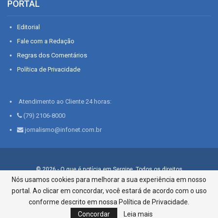
PORTAL
Editorial
Fale com a Redação
Regras dos Comentários
Política de Privacidade
Atendimento ao Cliente 24 horas:
(79) 2106-8000
jornalismo@infonet.com.br
© 2026 - O que é notícia em Sergipe. Todos os direitos
reservados.
Nós usamos cookies para melhorar a sua experiência em nosso
portal. Ao clicar em concordar, você estará de acordo com o uso
Infonet - Rua Monsenhor Silveira 276, Bairro São José |
Aracaju-SE, CEP 49015-030, Fone: 79.2106.8000 - CI Centro de
conforme descrito em nossa Política de Privacidade.
Informações LTDA
Concordar
Leia mais