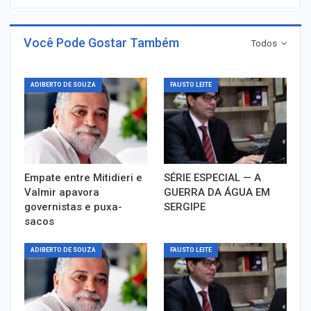
Você Pode Gostar Também
Todos
ADIBERTO DE SOUZA
FAUSTO LEITE
Empate entre Mitidieri e
SÉRIE ESPECIAL — A
Valmir apavora
GUERRA DA ÁGUA EM
governistas e puxa-
SERGIPE
sacos
ADIBERTO DE SOUZA
FAUSTO LEITE