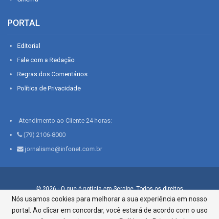
PORTAL
Editorial
Fale com a Redação
Regras dos Comentários
Política de Privacidade
Atendimento ao Cliente 24 horas:
(79) 2106-8000
jornalismo@infonet.com.br
© 2026 - O que é notícia em Sergipe. Todos os direitos
reservados.
Nós usamos cookies para melhorar a sua experiência em nosso
portal. Ao clicar em concordar, você estará de acordo com o uso
Infonet - Rua Monsenhor Silveira 276, Bairro São José |