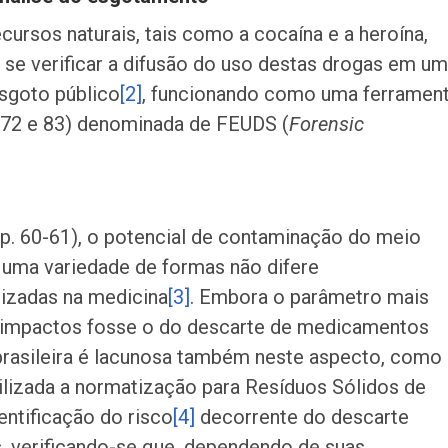
ecursos naturais, tais como a cocaína e a heroína,
a se verificar a difusão do uso destas drogas em u
esgoto público
[2]
, funcionando como uma ferramen
 72 e 83) denominada de FEUDS (
Forensic
p. 60-61), o potencial de contaminação do meio
e uma variedade de formas não difere
lizadas na medicina
[3]
. Embora o parâmetro mais
es impactos fosse o do descarte de medicamentos
 brasileira é lacunosa também neste aspecto, como
ilizada a normatização para Resíduos Sólidos de
ntificação do risco
[4]
decorrente do descarte
s, verificando-se que, dependendo de suas