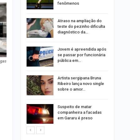
e…
fenômenos
Atraso na ampliação do
erviços
teste do pezinho dificulta
mpanha…
diagnóstico da…
u acerta
Jovem é apreendida após
ena e leva
se passar por funcionária
pública em…
ogas
bre
Artista sergipana Bruna
75 vagas
Ribeiro lança novo single
tos
sobre o amor…
o para
Suspeito de matar
formação
companheira a facadas
s
em Gararu é preso