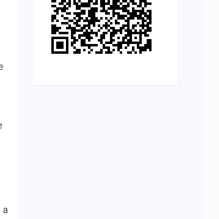
e
e
 a