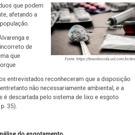
do Aeroporto d
esíduos que podem
te, afetando a
MPSE alerta para
 população.
ilegalidade de s
policiais em ca
Alvarenga e
incorreto de
Aposta de Aracaj
quina da Mega-S
lema que
mais de R$ 52…
Fonte: https://brasilescola.uol.com.br/dr
porque
SENAI Sergipe a
dos entrevistados reconheceram que a disposição
inscrições para 
em cursos gratui
entretanto não necessariamente ambiental, e a
 é descartada pelo sistema de lixo e esgoto
TSE cria conselh
p. 35).
monitorar desin
e IA nas eleiçõe
nálise do esgotamento