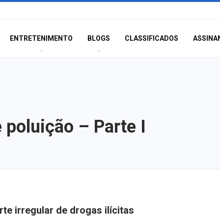
ENTRETENIMENTO
BLOGS
CLASSIFICADOS
ASSINA
e poluição – Parte I
Aena prevê R$ 2
carte irregular de drogas ilícitas
investimentos no