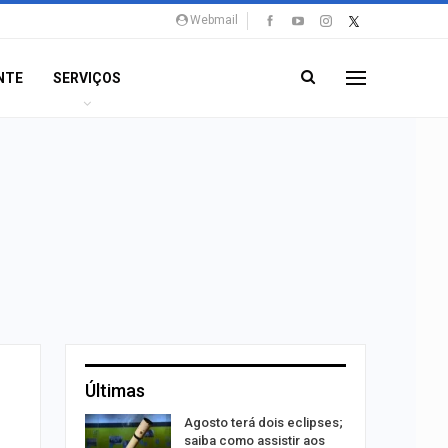
Webmail
NTE
SERVIÇOS
Últimas
75 mi em
Agosto terá dois eclipses;
 entorno
saiba como assistir aos