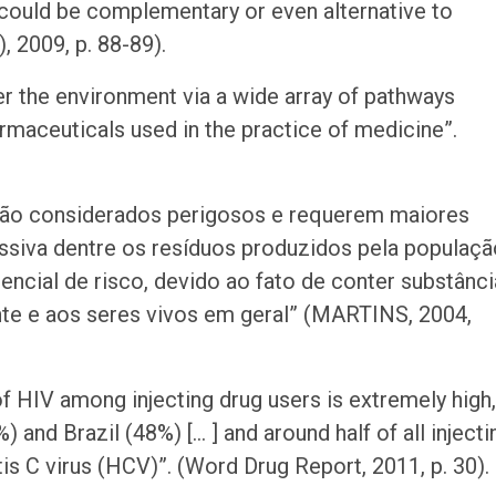
e could be complementary or even alternative to
), 2009, p. 88-89).
nter the environment via a wide array of pathways
rmaceuticals used in the practice of medicine”.
são considerados perigosos e requerem maiores
ssiva dentre os resíduos produzidos pela populaçã
encial de risco, devido ao fato de conter substânc
e e aos seres vivos em geral” (MARTINS, 2004,
f HIV among injecting drug users is extremely high,
 and Brazil (48%) [… ] and around half of all injecti
tis C virus (HCV)”. (Word Drug Report, 2011, p. 30).