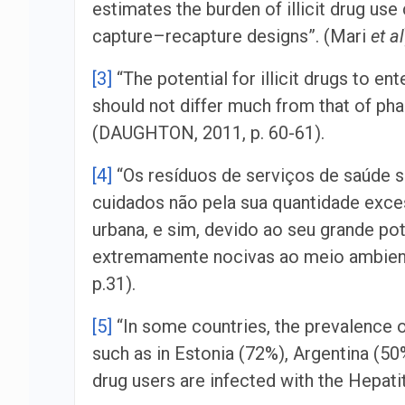
estimates the burden of illicit drug us
capture–recapture designs”. (Mari
et al
[3]
“The potential for illicit drugs to e
should not differ much from that of pha
(DAUGHTON, 2011, p. 60-61).
[4]
“Os resíduos de serviços de saúde 
cuidados não pela sua quantidade exce
urbana, e sim, devido ao seu grande pot
extremamente nocivas ao meio ambient
p.31).
[5]
“In some countries, the prevalence o
such as in Estonia (72%), Argentina (50%)
drug users are infected with the Hepati