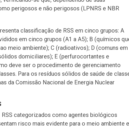
r como perigosos e não perigosos (LPNRS e NBR
senta classificação de RSS em cinco grupos: A
ivididos em cinco grupos (A1 a A5); B (químicos qu
 ao meio ambiente); C (radioativos); D (comuns em
ólidos domiciliares); E (perfurocortantes e
 como deve ser o procedimento de gerenciamento
asses. Para os resíduos sólidos de saúde de class
mas da Comissão Nacional de Energia Nuclear
S
os RSS categorizados como agentes biológicos
sentam risco mais evidente para o meio ambiente e