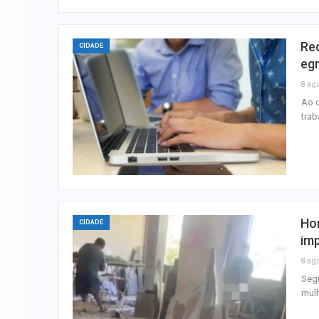
Red
CIDADE
eg
8 ag
Ao c
trab
Hom
CIDADE
im
8 ag
Segu
mulh