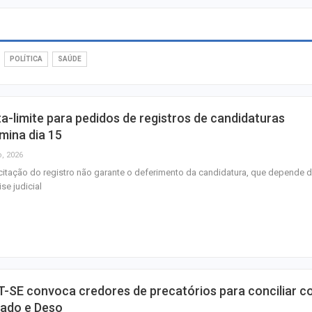
POLÍTICA
SAÚDE
SENAI Sergipe a
inscrições para 
em cursos gratui
a-limite para pedidos de registros de candidaturas
TSE cria conselh
mina dia 15
monitorar desin
e IA nas eleiçõe
o, 2026
citação do registro não garante o deferimento da candidatura, que depende 
ise judicial
Homem fica pres
ferragens após c
entre carro e ôn
Aracaju recebe
espetáculo da Pa
Canina no próxim
-SE convoca credores de precatórios para conciliar 
de…
tado e Deso