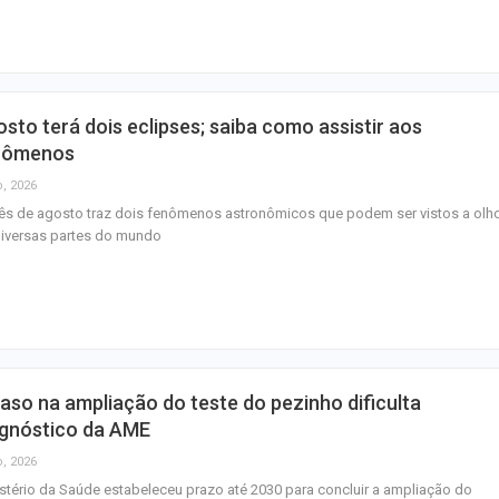
sto terá dois eclipses; saiba como assistir aos
nômenos
o, 2026
s de agosto traz dois fenômenos astronômicos que podem ser vistos a olh
diversas partes do mundo
aso na ampliação do teste do pezinho dificulta
agnóstico da AME
o, 2026
stério da Saúde estabeleceu prazo até 2030 para concluir a ampliação do