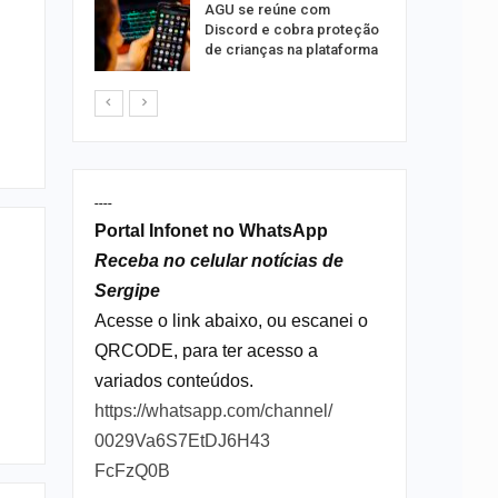
AGU se reúne com
o indica
Discord e cobra proteção
lgumas
de crianças na plataforma
m de…
----
Portal Infonet no WhatsApp
Receba no celular notícias de
Sergipe
Acesse o link abaixo, ou escanei o
QRCODE, para ter acesso a
variados conteúdos.
https://whatsapp.com/channel/
0029Va6S7EtDJ6H43
FcFzQ0B