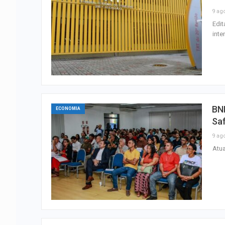
9 ag
Edit
inte
BNB
ECONOMIA
Sa
9 ag
Atua