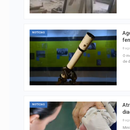
Ago
NOTÍCIAS
fe
8 ag
O mê
de 
Atr
NOTÍCIAS
di
8 ag
Mini