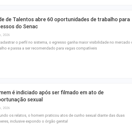
e de Talentos abre 60 oportunidades de trabalho para
ressos do Senac
o, 2026
adastrar o perfil no sistema, o egresso ganha maior visibilidade no mercado
alho e passa a ser recomendado para vagas compatíveis
em é indiciado após ser filmado em ato de
portunação sexual
o, 2026
ndo os relatos, o homem praticou atos de cunho sexual diante das duas
eres, inclusive expondo o órgão genital