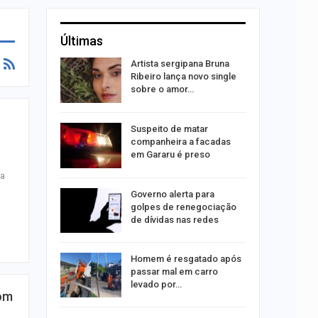
Últimas
bre
Artista sergipana Bruna
75 vagas
Ribeiro lança novo single
tos
sobre o amor…
o para
Suspeito de matar
formação
companheira a facadas
s
em Gararu é preso
da
o às
Governo alerta para
olisão
golpes de renegociação
ibus em…
de dívidas nas redes
Homem é resgatado após
trulha
passar mal em carro
o dia 15
levado por…
com