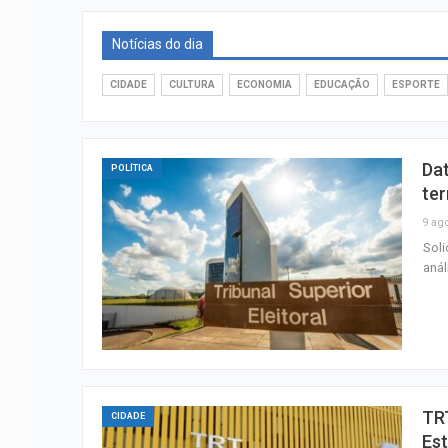
Notícias do dia
CIDADE
CULTURA
ECONOMIA
EDUCAÇÃO
ESPORTE
Dat
POLÍTICA
ter
9 ag
Soli
anál
TRT
CIDADE
Es