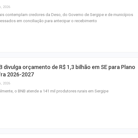
Previsão do temp
o, 2026
céu claro com a
ais contemplam credores da Deso, do Governo de Sergipe e de municípios
nuvens neste fi
ressados em conciliação para antecipar o recebimento
 divulga orçamento de R$ 1,3 bilhão em SE para Plano
fra 2026-2027
o, 2026
lmente, o BNB atende a 141 mil produtores rurais em Sergipe