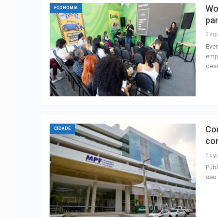
Wo
ECONOMIA
pa
9 ag
Even
empr
des
Cor
CIDADE
co
9 ag
Públ
seu 