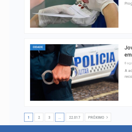
Prog
Jov
CIDADE
em
8 ag
A ad
reco
1
2
3
…
22.017
PRÓXIMO