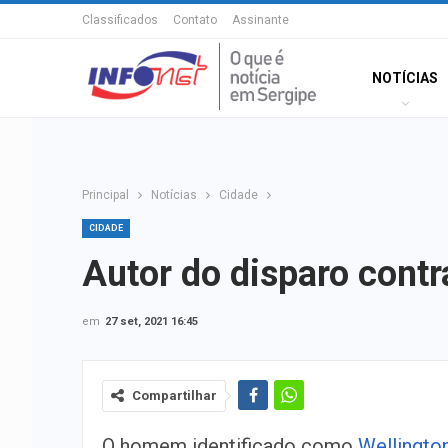
Classificados
Contato
Assinante
NOTÍCIAS
Principal
Notícias
Cidade
CIDADE
Autor do disparo cont
em
27 set, 2021 16:45
Compartilhar
O homem identificado como
Wellingto