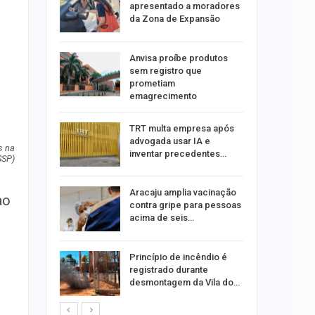
tou casal
apresentado a moradores
da Zona de Expansão
aninha
Anvisa proíbe produtos
com
sem registro que
 3 mil
prometiam
emagrecimento
tabaiana
TRT multa empresa após
o em
advogada usar IA e
ia dos…
s na
inventar precedentes…
SSP)
traz a
Aracaju amplia vacinação
ao
contra gripe para pessoas
acima de seis…
rca de 104
Princípio de incêndio é
oas
registrado durante
rar…
desmontagem da Vila do…