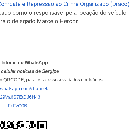
Combate e Repressão ao Crime Organizado (Draco)
ficado como o responsável pela locação do veículo
ntra o delegado Marcelo Hercos.
l Infonet no WhatsApp
celular notícias de Sergipe
i o QRCODE, para ter acesso a variados conteúdos.
//whatsapp.com/channel/
029Va6S7EtDJ6H43
FcFzQ0B