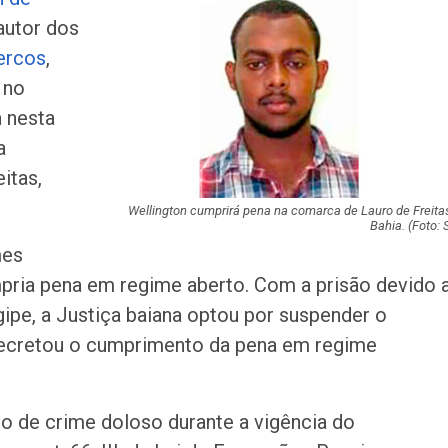
acidente que ma
autor dos
na BR-235 em…
ercos
,
Câmara de Itabai
 no
abre concurso 
a nesta
salários de até R$
a
itas,
Filarmônica de I
realiza concert
homenagem ao D
Wellington cumprirá pena na comarca de Lauro de Freita
Bahia. (Foto: 
mes
Maurício Manieri 
pria pena em regime aberto. Com a prisão devido 
Aracaju a turnê
Inesquecível
ipe, a Justiça baiana optou por suspender o
decretou o cumprimento da pena em regime
Dia dos Pais: ce
milhões de pess
pretendem comp
o de crime doloso durante a vigência do